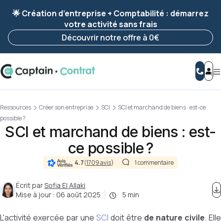
Ravis de vous revoir ! Votre démarche
a été
🌟 Création d’entreprise + Comptabilité : démarrez
enregistrée 🚀
votre activité sans frais
Reprendre ma démarche
Découvrir notre offre à 0€
Ressources
Créer son entreprise
SCI
SCI et marchand de biens : est-ce
possible ?
SCI et marchand de biens : est-
ce possible ?
4.7
(
1709 avis
)
1 commentaire
Écrit par
Sofia El Allaki
Mise à jour :
06 août 2025
5 min
L'activité exercée par une
SCI
doit être
de nature civile
. Elle