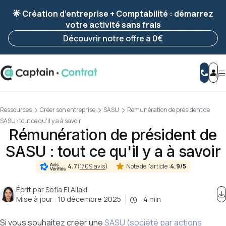
Ravis de vous revoir ! Votre démarche
a été
🌟 Création d’entreprise + Comptabilité : démarrez
enregistrée 🚀
votre activité sans frais
Reprendre ma démarche
Découvrir notre offre à 0€
Ressources
Créer son entreprise
SASU
Rémunération de président de
SASU : tout ce qu'il y a à savoir
Rémunération de président de
SASU : tout ce qu'il y a à savoir
Note de l'article :
4.9/5
4.7
(
1709 avis
)
Écrit par
Sofia El Allaki
Mise à jour :
10 décembre 2025
4 min
Si vous souhaitez créer une
SASU (société par actions