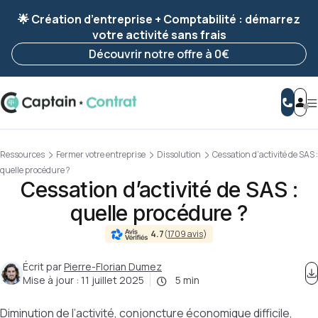
Ravis de vous revoir ! Votre démarche
a été
🌟 Création d’entreprise + Comptabilité : démarrez
enregistrée 🚀
votre activité sans frais
Reprendre ma démarche
Découvrir notre offre à 0€
Ressources
Fermer votre entreprise
Dissolution
Cessation d’activité de SAS :
quelle procédure ?
Cessation d’activité de SAS :
quelle procédure ?
4.7
(
1709 avis
)
Écrit par
Pierre-Florian Dumez
Mise à jour :
11 juillet 2025
5 min
Diminution de l’activité, conjoncture économique difficile,