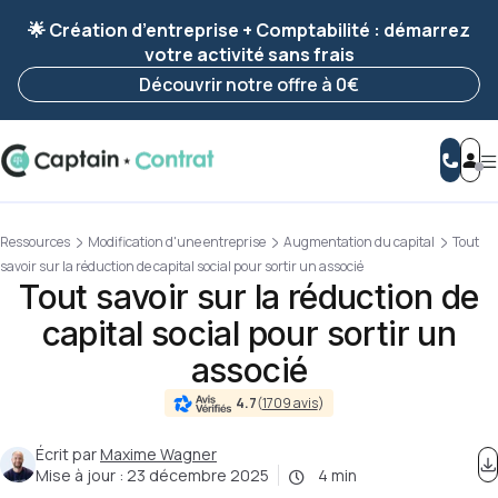
Ravis de vous revoir ! Votre démarche
a été
🌟 Création d’entreprise + Comptabilité : démarrez
enregistrée 🚀
votre activité sans frais
Reprendre ma démarche
Découvrir notre offre à 0€
Ressources
Modification d'une entreprise
Augmentation du capital
Tout
savoir sur la réduction de capital social pour sortir un associé
Tout savoir sur la réduction de
capital social pour sortir un
associé
4.7
(
1709 avis
)
Écrit par
Maxime Wagner
Mise à jour :
23 décembre 2025
4 min