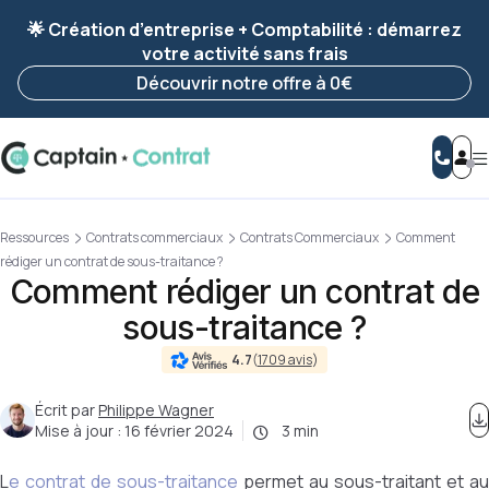
Ravis de vous revoir ! Votre démarche
a été
🌟 Création d’entreprise + Comptabilité : démarrez
enregistrée 🚀
votre activité sans frais
Reprendre ma démarche
Découvrir notre offre à 0€
Ressources
Contrats commerciaux
Contrats Commerciaux
Comment
rédiger un contrat de sous-traitance ?
Comment rédiger un contrat de
sous-traitance ?
4.7
(
1709 avis
)
Écrit par
Philippe Wagner
Mise à jour :
16 février 2024
3 min
L
e contrat de sous-traitance
permet au sous-traitant et au