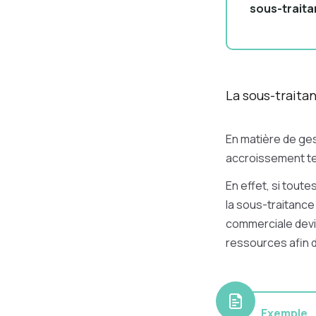
sous-trait
La sous-traita
En matière de ges
accroissement tem
En effet, si toute
la sous-traitance 
commerciale devien
ressources afin d
Exemple