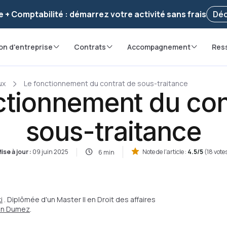
voir ! Votre démarche
a été enregistrée 🚀
Reprendr
e + Comptabilité : démarrez votre activité sans frais
Déc
on d'entreprise
Contrats
Accompagnement
Res
ux
Le fonctionnement du contrat de sous-traitance
ctionnement du con
sous-traitance
ise à jour :
09 juin 2025
Note de l'article :
4.5/5
(18 vote
6 min
i
. Diplômée d'un Master II en Droit des affaires
ian Dumez
.