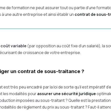
me de formation ne peut assurer tout ou partie d'une formation
 à une autre entreprise et ainsi établir un
contrat de sous-t
n
coût variable
(par opposition au coût fixe d’un salarié), la 
écurisant de croissance de votre entreprise.
iger un contrat de sous-traitance ?
 est très peu encadré par la loi de sorte qu’il est impératif d’e
t les modalités pour
assurer une sécurité juridique
optimale
duction imposées au sous-traitant ? Quelle est la prestati
modalités de règlement du prix au sous-traitant ? Faut-il atten