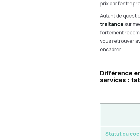
prix par l’entrep
Autant de questio
traitance
sur mes
fortement recomm
vous retrouver av
encadrer.
Différence en
services : ta
Statut du co