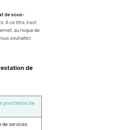
at de sous-
À ce titre, il est
ternet, au risque de
 vous souhaitez
restation de
e prestation de
e de services