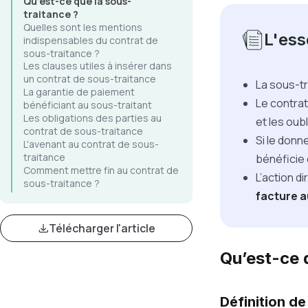
Qu’est-ce que la sous-
traitance ?
Quelles sont les mentions
L'esse
indispensables du contrat de
sous-traitance ?
Les clauses utiles à insérer dans
un contrat de sous-traitance
La sous-t
La garantie de paiement
Le contrat
bénéficiant au sous-traitant
Les obligations des parties au
et les oub
contrat de sous-traitance
Si le donn
L'avenant au contrat de sous-
traitance
bénéficie
Comment mettre fin au contrat de
L’action d
sous-traitance ?
facture a
Télécharger l'article
Qu’est-ce 
Définition de