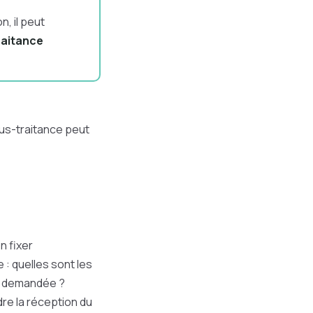
, il peut
raitance
sous-traitance peut
n fixer
 : quelles sont les
on demandée ?
dre la réception du