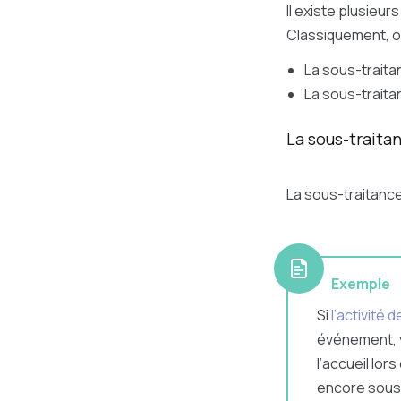
Il existe plusieu
Classiquement, o
La sous-traitan
La sous-traita
La sous-traita
La sous-traitance
Exemple
Si
l’activité 
événement, v
l’accueil lors
encore sous-t