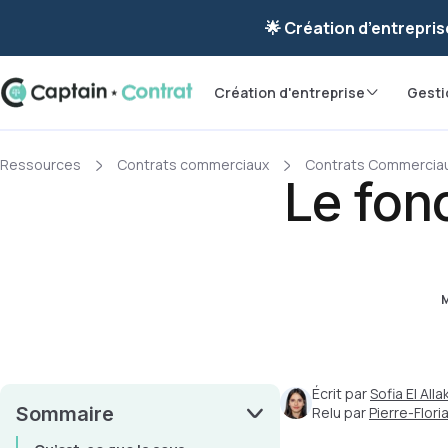
Ravis de vous re
🌟 Création d’entrepris
Création d'entreprise
Gesti
Ressources
Contrats commerciaux
Contrats Commercia
Le fon
M
Écrit par
Sofia El Allak
Sommaire
Relu par
Pierre-Flor