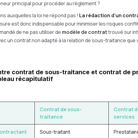
reneur principal pour procéder au règlement ?
ns auxquelles la loi ne répond pas !
La rédaction d’un contr
ure est donc indispensable pour minimiser les risques conflits. 
andé de ne pas utiliser de
modèle de contrat
trouvé sur in
ec un contrat non adapté à la relation de sous-traitance que
tre contrat de sous-traitance et contrat de p
bleau récapitulatif
Contrat de sous-
Contrat d
traitance
services
contractant
Sous-traitant
Prestatair