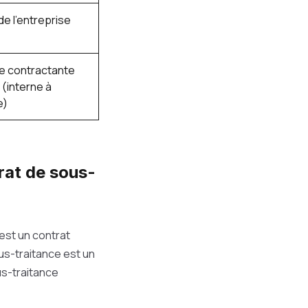
e l'entreprise
se contractante
(interne à
e)
rat de sous-
est un contrat
us-traitance est un
us-traitance