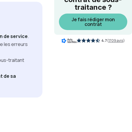
traitance ?
Je fais rédiger mon
contrat
n de service
.
4.7
(
1709 avis
)
ue les erreurs
ous-traitant
t de sa