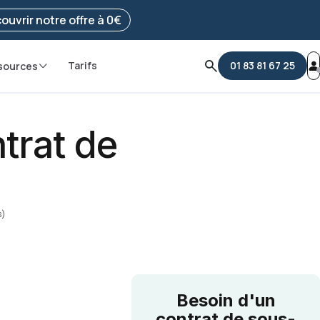
e ma démarche
ouvrir notre offre à 0€
Tarifs
01 83 81 67 25
sources
trat de
s)
Besoin d'un
contrat de sous-