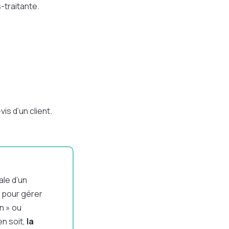
-traitante.
s d’un client.
ale d’un
 pour gérer
on » ou
en soit,
la