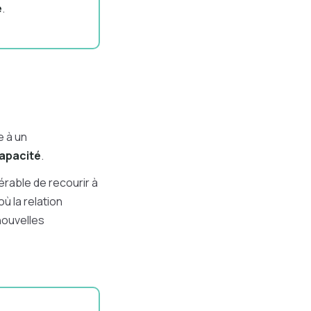
é
.
e à un
capacité
.
érable de recourir à
ù la relation
 nouvelles