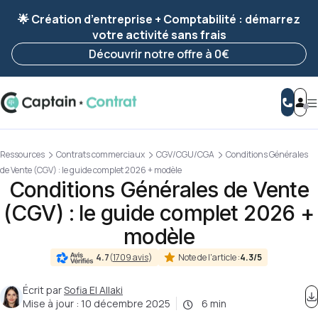
Ravis de vous revoir ! Votre démarche
a été
🌟 Création d’entreprise + Comptabilité : démarrez
enregistrée 🚀
votre activité sans frais
Reprendre ma démarche
Découvrir notre offre à 0€
Ressources
Contrats commerciaux
CGV/CGU/CGA
Conditions Générales
de Vente (CGV) : le guide complet 2026 + modèle
Conditions Générales de Vente
(CGV) : le guide complet 2026 +
modèle
Note de l'article :
4.3/5
4.7
(
1709 avis
)
Écrit par
Sofia El Allaki
Mise à jour :
10 décembre 2025
6 min