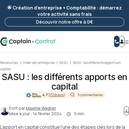
Ravis de vous revoir ! Votre démarche
a été
🌟 Création d’entreprise + Comptabilité : démarrez
enregistrée 🚀
votre activité sans frais
Reprendre ma démarche
Découvrir notre offre à 0€
Ressources
Créer son entreprise
SASU
SASU : les différents apports en
capital
SASU : les différents apports en
capital
4.7
(
1709 avis
)
3 commentaires
Écrit par
Maxime Wagner
Mise à jour :
14 février 2024
5 min
L’apport en capital constitue l’une des étapes clés lors de la