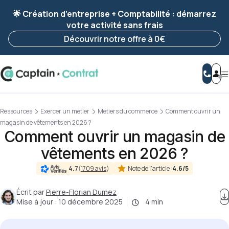
Ravis de vous revoir ! Votre démarche
a été
🌟 Création d’entreprise + Comptabilité : démarrez
enregistrée 🚀
votre activité sans frais
Reprendre ma démarche
Découvrir notre offre à 0€
Ressources
Exercer un métier
Métiers du commerce
Comment ouvrir un
magasin de vêtements en 2026 ?
Comment ouvrir un magasin de
vêtements en 2026 ?
Note de l'article :
4.6/5
4.7
(
1709 avis
)
Écrit par
Pierre-Florian Dumez
Mise à jour :
10 décembre 2025
4 min