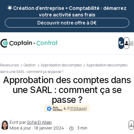
Ravis de vous revoir ! Votre démarche
a été
🌟 Création d’entreprise + Comptabilité : démarrez
enregistrée 🚀
votre activité sans frais
Reprendre ma démarche
Découvrir notre offre à 0€
Ressources
Gestion
Approbation des comptes
Approbation des comptes
dans une SARL : comment ça se passe ?
Approbation des comptes dans
une SARL : comment ça se
passe ?
4.7
(
1709 avis
)
Écrit par
Sofia El Allaki
Mise à jour :
18 janvier 2024
3 min