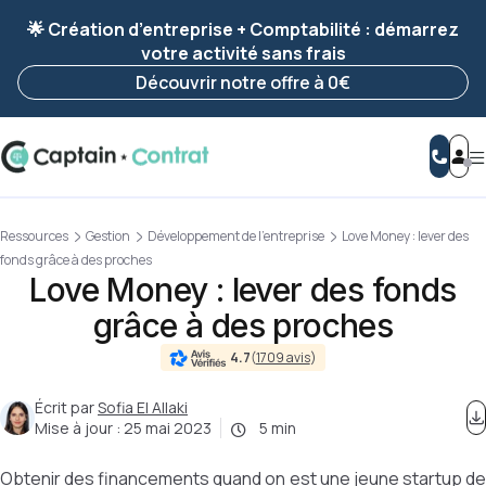
Ravis de vous revoir ! Votre démarche
a été
🌟 Création d’entreprise + Comptabilité : démarrez
enregistrée 🚀
votre activité sans frais
Reprendre ma démarche
Découvrir notre offre à 0€
Ressources
Gestion
Développement de l'entreprise
Love Money : lever des
fonds grâce à des proches
Love Money : lever des fonds
grâce à des proches
4.7
(
1709 avis
)
Écrit par
Sofia El Allaki
Mise à jour :
25 mai 2023
5 min
Obtenir des financements quand on est une jeune startup de