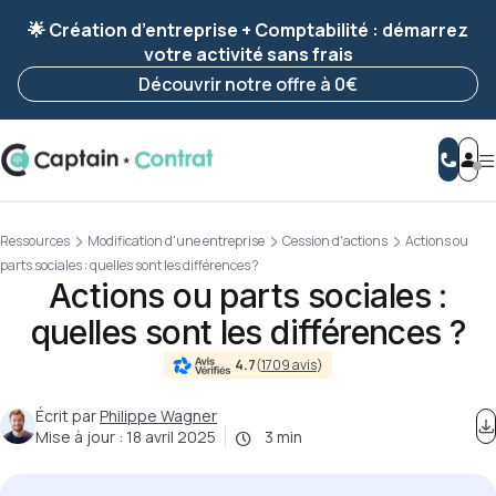
Ravis de vous revoir ! Votre démarche
a été
🌟 Création d’entreprise + Comptabilité : démarrez
enregistrée 🚀
votre activité sans frais
Reprendre ma démarche
Découvrir notre offre à 0€
Ressources
Modification d'une entreprise
Cession d'actions
Actions ou
parts sociales : quelles sont les différences ?
Actions ou parts sociales :
quelles sont les différences ?
4.7
(
1709 avis
)
Écrit par
Philippe Wagner
Mise à jour :
18 avril 2025
3 min