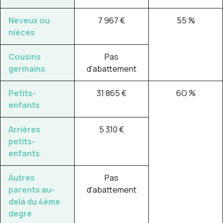
Neveux ou
7 967 €
55 %
nièces
Cousins
Pas
germains
d'abattement
Petits-
31 865 €
6O %
enfants
Arrières
5 310 €
petits-
enfants
Autres
Pas
parents au-
d'abattement
delà du 4ème
degré