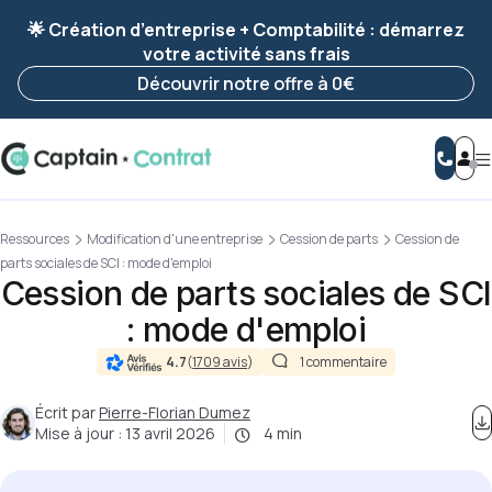
Ravis de vous revoir ! Votre démarche
a été
🌟 Création d’entreprise + Comptabilité : démarrez
enregistrée 🚀
votre activité sans frais
Reprendre ma démarche
Découvrir notre offre à 0€
Ressources
Modification d'une entreprise
Cession de parts
Cession de
parts sociales de SCI : mode d'emploi
Cession de parts sociales de SCI
: mode d'emploi
4.7
(
1709 avis
)
1 commentaire
Écrit par
Pierre-Florian Dumez
Mise à jour :
13 avril 2026
4 min