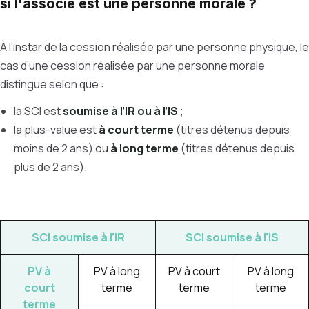
si l'associé est une personne morale ?
À l’instar de la cession réalisée par une personne physique, le
cas d’une cession réalisée par une personne morale
distingue selon que :
la SCI est
soumise à l’IR ou à l’IS
;
la plus-value est
à court terme
(titres détenus depuis
moins de 2 ans) ou
à long terme
(titres détenus depuis
plus de 2 ans).
SCI soumise à l'IR
SCI soumise à l'IS
PV à
PV à long
PV à court
PV à long
court
terme
terme
terme
terme