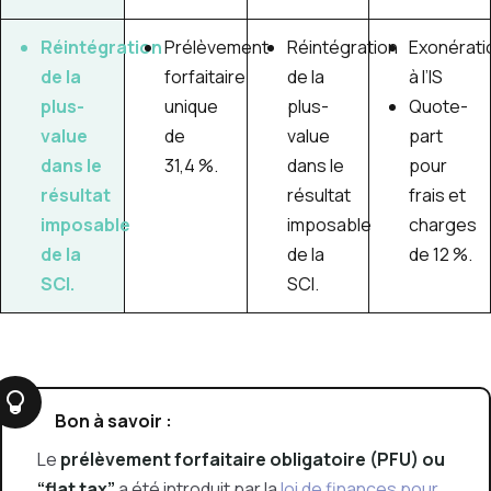
Réintégration
Prélèvement
Réintégration
Exonérati
de la
forfaitaire
de la
à l’IS
plus-
unique
plus-
Quote-
value
de
value
part
dans le
31,4
%
.
dans le
pour
résultat
résultat
frais et
imposable
imposable
charges
de la
de la
de
12 %
.
SCI.
SCI.
Bon à savoir :
Le
prélèvement forfaitaire obligatoire (PFU) ou
“flat tax”
a été introduit par la
loi de finances pour