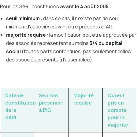
Pour les SARL constituées
avant le 4 août 2005
:
seuil minimum
: dans ce cas, il n'existe pas de seuil
minimum d'associés devant être présents à l'AG.
majorité requise
:
la modification doit être approuvée par
des associés représentant au moins
3/4 du capital
social
(toutes parts confondues, pas seulement celles
des associés présents à l’assemblée).
Date de
Seuil de
Majorité
Qui est
constitution
présence
requise
pris en
de la
à l'AG
compte
SARL
pour la
majorité