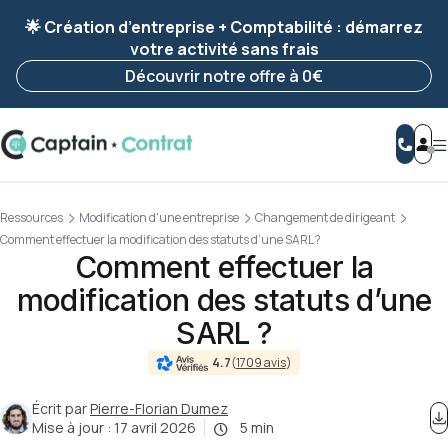
Ravis de vous revoir ! Votre démarche
a été
🌟 Création d’entreprise + Comptabilité : démarrez
enregistrée 🚀
votre activité sans frais
Reprendre ma démarche
Découvrir notre offre à 0€
Ressources
Modification d'une entreprise
Changement de dirigeant
Comment effectuer la modification des statuts d’une SARL ?
Comment effectuer la
modification des statuts d’une
SARL ?
4.7
(
1709 avis
)
Écrit par
Pierre-Florian Dumez
Mise à jour :
17 avril 2026
5 min