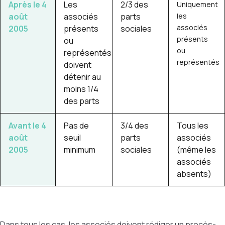
Après le 4
Les
2/3 des
Uniquement
août
associés
parts
les
associés
2005
présents
sociales
présents
ou
ou
représentés
représentés
doivent
détenir au
moins 1/4
des parts
Avant le 4
Pas de
3/4 des
Tous les
août
seuil
parts
associés
2005
minimum
sociales
(même les
associés
absents)
Dans tous les cas, les associés doivent rédiger un procès-