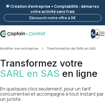
Ravis de vous revoir ! Votre démarche
a été
🌟 Création d’entreprise + Comptabilité : démarrez
enregistrée 🚀
votre activité sans frais
Reprendre ma démarche
Découvrir notre offre à 0€
Modifier son entreprise
Tranformation de SARL en SAS
Transformez votre
SARL en SAS
en ligne
En quelques clics seulement, pour un tarif
concurrentiel et accompagné à tout instant par
un juriste.