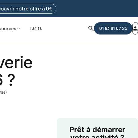
e ma démarche
ouvrir notre offre à 0€
Tarifs
01 83 81 67 25
sources
verie
 ?
otes)
Prêt à démarrer
votre activité ?