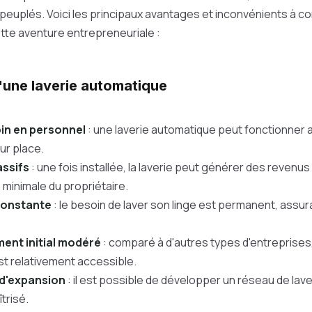
peuplés. Voici les principaux avantages et inconvénients à c
tte aventure entrepreneuriale :
une laverie automatique
oin en personnel
: une laverie automatique peut fonctionner 
ur place.
ssifs
: une fois installée, la laverie peut générer des revenu
 minimale du propriétaire.
onstante
: le besoin de laver son linge est permanent, assur
ment initial modéré
: comparé à d'autres types d'entreprises
st relativement accessible.
 d'expansion
: il est possible de développer un réseau de lave
trisé.