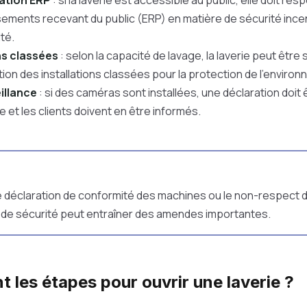
ation ERP
: si la laverie est accessible au public, elle doit r
sements recevant du public (ERP) en matière de sécurité ince
ité.
ns classées
: selon la capacité de lavage, la laverie peut être 
ion des installations classées pour la protection de l'enviro
illance
: si des caméras sont installées, une déclaration doit 
e et les clients doivent en être informés.
 déclaration de conformité des machines ou le non-respect 
s de sécurité peut entraîner des amendes importantes.
t les étapes pour ouvrir une laverie ?