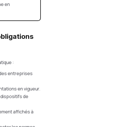
ne en
obligations
tique :
l des entreprises
tations en vigueur.
dispositifs de
rement affichés à