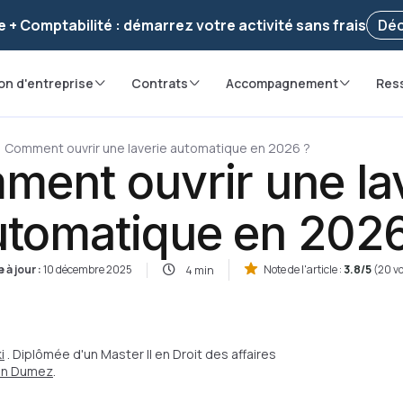
voir ! Votre démarche
a été enregistrée 🚀
Reprendr
e + Comptabilité : démarrez votre activité sans frais
Déc
on d'entreprise
Contrats
Accompagnement
Res
Comment ouvrir une laverie automatique en 2026 ?
ent ouvrir une la
utomatique en 2026
 à jour :
10 décembre 2025
Note de l'article :
3.8/5
(20 v
4 min
i
. Diplômée d'un Master II en Droit des affaires
ian Dumez
.