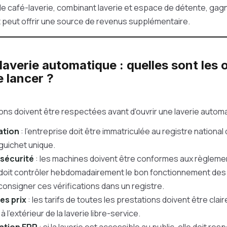
e café-laverie, combinant laverie et espace de détente, gag
t peut offrir une source de revenus supplémentaire.
laverie automatique : quelles sont les 
e lancer ?
ions doivent être respectées avant d'ouvrir une laverie automa
ation
: l'entreprise doit être immatriculée au registre nationa
 guichet unique.
sécurité
: les machines doivent être conformes aux règlemen
t doit contrôler hebdomadairement le bon fonctionnement des 
consigner ces vérifications dans un registre.
es prix
: les tarifs de toutes les prestations doivent être clai
t à l'extérieur de la laverie libre-service.