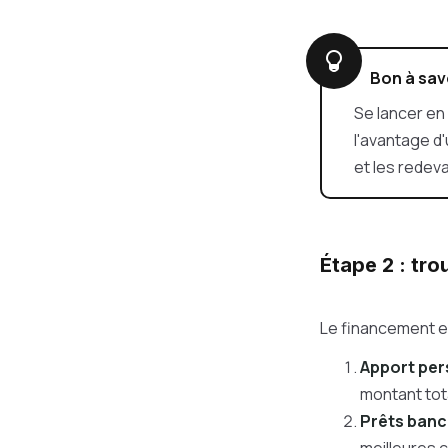
Bon à sav
Se lancer en 
l'avantage d
et les rede
Étape 2 : tr
Le financement es
Apport per
montant tota
Prêts banc