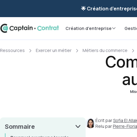
Ravis de vous re
🌟 Création d’entrepris
Création d'entreprise
Gesti
Ressources
Exercer un métier
Métiers du commerce
Comm
a
Mise
Écrit par
Sofia El Allak
Sommaire
Relu par
Pierre-Flor