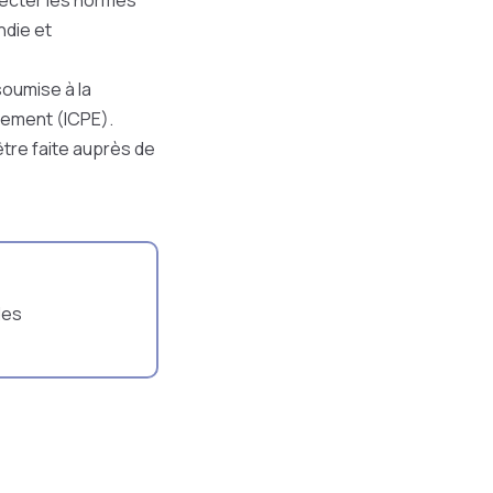
especter les normes
ndie et
soumise à la
nnement (ICPE).
être faite auprès de
des