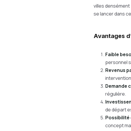
villes densément 
se lancer dans ce
Avantages d'
Faible bes
personnel s
Revenus pa
intervention
Demande c
régulière.
Investisse
de départ e
Possibilité
concept maî