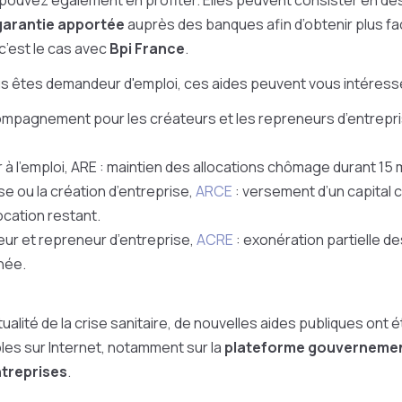
ouvez également en profiter. Elles peuvent consister en de
garantie apportée
auprès des banques afin d’obtenir plus fa
’est le cas avec
Bpi France
.
vous êtes demandeur d'emploi, ces aides peuvent vous intéresse
mpagnement pour les créateurs et les repreneurs d’entrepr
 à l’emploi, ARE
: maintien des allocations chômage durant 15 
ise ou la création d’entreprise,
ARCE
: versement d’un capital
location restant.
eur et repreneur d’entreprise
,
ACRE
: exonération partielle d
née.
tualité de la crise sanitaire, de nouvelles aides publiques ont
les sur Internet, notamment sur la
plateforme gouverneme
ntreprises
.