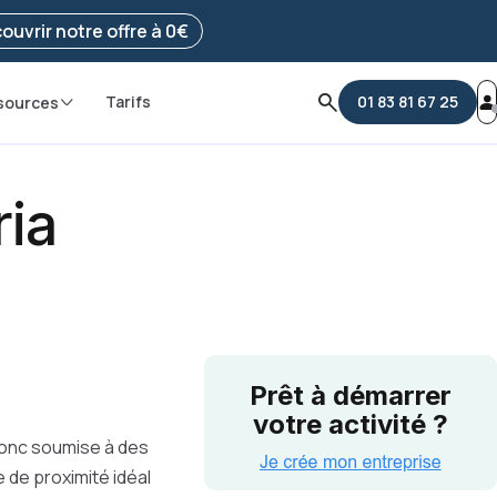
e ma démarche
ouvrir notre offre à 0€
Tarifs
01 83 81 67 25
sources
ria
Prêt à démarrer
votre activité ?
 donc soumise à des
 de proximité idéal