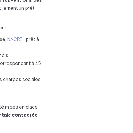
s
subventions
, des
cilement un prêt
r :
ise
,
NACRE
: prêt à
mois.
 correspondant à 45
es charges sociales
 été mises en place
ntale consacrée