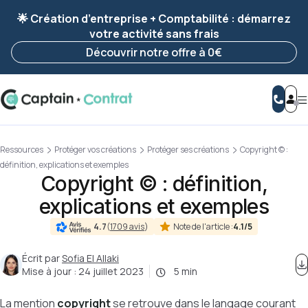
Ravis de vous revoir ! Votre démarche
a été
🌟 Création d’entreprise + Comptabilité : démarrez
enregistrée 🚀
votre activité sans frais
Reprendre ma démarche
Découvrir notre offre à 0€
Ressources
Protéger vos créations
Protéger ses créations
Copyright © :
définition, explications et exemples
Copyright © : définition,
explications et exemples
Note de l'article :
4.1/5
4.7
(
1709 avis
)
Écrit par
Sofia El Allaki
Mise à jour :
24 juillet 2023
5 min
La mention
copyright
se retrouve dans le langage courant