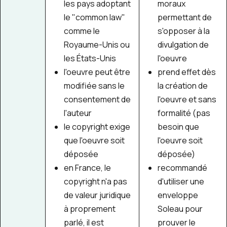
les pays adoptant
moraux
le "common law"
permettant de
comme le
s'opposer à la
Royaume-Unis ou
divulgation de
les États-Unis
l'oeuvre
l'oeuvre peut être
prend effet dès
modifiée sans le
la création de
consentement de
l'oeuvre et sans
l'auteur
formalité (pas
le copyright exige
besoin que
que l'oeuvre soit
l'oeuvre soit
déposée
déposée)
en France, le
recommandé
copyright n'a pas
d'utiliser une
de valeur juridique
enveloppe
à proprement
Soleau pour
parlé, il est
prouver le