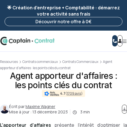
Ravis de vous revoir ! Votre démarche
a été
🌟 Création d’entreprise + Comptabilité : démarrez
enregistrée 🚀
votre activité sans frais
Reprendre ma démarche
Découvrir notre offre à 0€
Ressources
Contrats commerciaux
Contrats Commerciaux
Agent
apporteur d'affaires : les points clés du contrat
Agent apporteur d'affaires :
les points clés du contrat
4.7
(
1709 avis
)
Écrit par
Maxime Wagner
Mise à jour :
13 décembre 2023
3 min
L’apporteur d’affaires
présente l’intérêt d’optimiser l