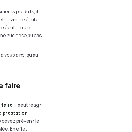
ments produits, il
t le faire exécuter
 d’exécution que
aine audience au cas
à vous ainsi qu’au
 faire
 faire
, il peut réagir
a prestation
s devez prévenir le
lée. En effet