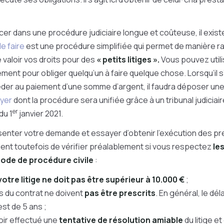
cer dans une procédure judiciaire longue et coûteuse, il existe
de faire
est une procédure simplifiée qui permet de manière r
 valoir vos droits pour des
« petits litiges ».
Vous pouvez utili
ent pour obliger quelqu’un à faire quelque chose. Lorsqu’il s’
éder au paiement d’une somme d’argent, il faudra déposer un
ayer
dont la procédure sera unifiée grâce à un tribunal judici
er
du 1
janvier 2021.
enter votre demande et essayer d’obtenir l’exécution des pr
vient toutefois de vérifier préalablement si vous respectez
le
code de procédure civile
:
votre litige ne doit pas être supérieur à 10.000 €
;
us du contrat ne doivent
pas être prescrits
. En général, le dél
st de 5 ans ;
oir effectué une
tentative de résolution amiable
du litige e