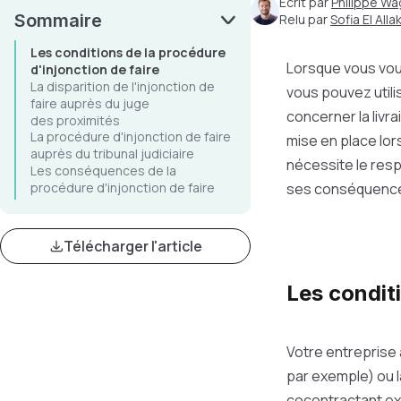
Écrit par
Philippe Wa
Sommaire
Relu par
Sofia El Allak
Les conditions de la procédure
Lorsque vous vous
d'injonction de faire
La disparition de l'injonction de
vous pouvez utili
faire auprès du juge
concerner la livra
des proximités
La procédure d'injonction de faire
mise en place lo
auprès du tribunal judiciaire
nécessite le resp
Les conséquences de la
procédure d'injonction de faire
ses conséquences 
Télécharger l'article
Les conditi
Votre entreprise 
par exemple) ou l
cocontractant exécu