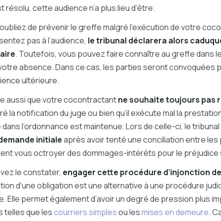
t résolu, cette audience n’a plus lieu d’être.
 oubliez de prévenir le greffe malgré l’exécution de votre coco
sentez pas à l’audience,
le tribunal déclarera alors caduq
faire
. Toutefois, vous pouvez faire connaître au greffe dans le 
 votre absence. Dans ce cas, les parties seront convoquées pa
ience ultérieure.
ble aussi que votre cocontractant
ne souhaite toujours pas r
é la notification du juge ou bien qu’il exécute mal la prestatio
 dans l’ordonnance est maintenue. Lors de celle-ci, le tribunal
demande initiale
après avoir tenté une conciliation entre les 
ent vous octroyer des dommages-intérêts pour le préjudice 
ez le constater,
engager cette procédure d’injonction de
ion d’une obligation est une alternative à une procédure judic
 Elle permet également d’avoir un degré de pression plus im
 telles que les
courriers simples
ou les
mises en demeure
. C