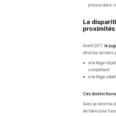
preuve dans vot
La disparit
proximités
Avant 2017,
le ju
Ainsi les anciens 
si le litige obj
compétent,
si le litige val
Ces distinctions
Avec la réforme de
de faire pour tous 