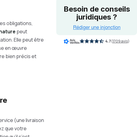
Besoin de conseils
juridiques ?
es obligations,
 nature
peut
ation. Elle peut être
4.7
(
1709 avis
)
ise en œuvre
re bien précis et
re
ervice (une livraison
ez que votre
ion qu’il s’est