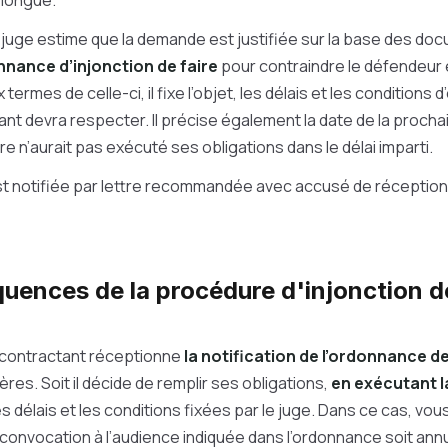
 longue.
e juge estime que la demande est justifiée sur la base des docu
nnance d’injonction
de faire
pour contraindre le défendeur e
 termes de celle-ci, il fixe l’objet, les délais et les conditions
nt devra respecter. Il précise également la date de la proch
e n’aurait pas exécuté ses obligations dans le délai imparti.
t notifiée par lettre recommandée avec accusé de réception 
uences de la procédure d'injonction de
contractant réceptionne
la notification de l’ordonnance de
res. Soit il décide de remplir ses obligations,
en exécutant l
s délais et les conditions fixées par le juge. Dans ce cas, vou
a convocation à l’audience indiquée dans l’ordonnance soit annu