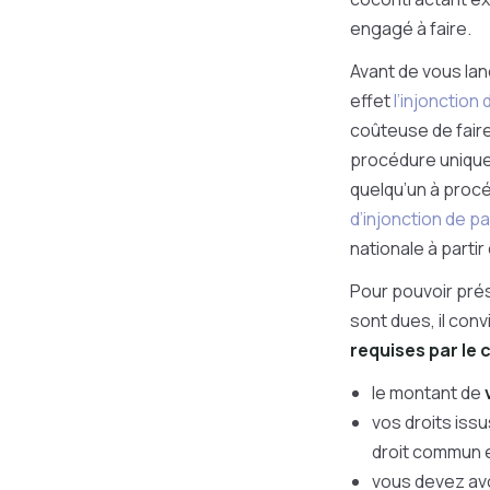
engagé à faire.
Avant de vous lan
effet
l’injonction 
coûteuse de faire
procédure uniquem
quelqu’un à proc
d’injonction de p
nationale à partir 
Pour pouvoir prés
sont dues, il con
requises par le 
le montant de
vos droits iss
droit commun e
vous devez av