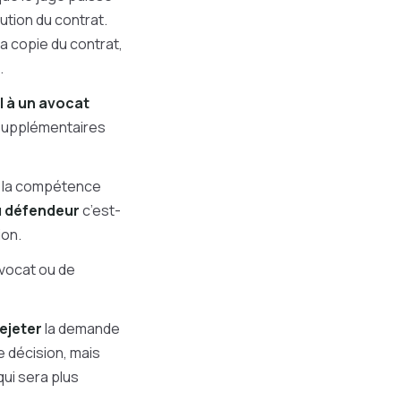
ution du contrat.
a copie du contrat,
.
l à un avocat
 supplémentaires
nt la compétence
du défendeur
c’est-
ion.
avocat ou de
rejeter
la demande
e décision, mais
qui sera plus