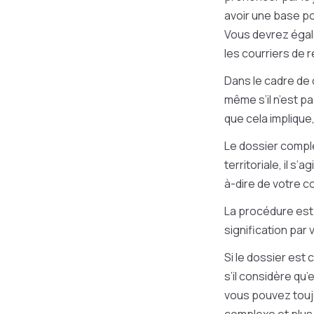
avoir une base po
Vous devrez égal
les courriers de r
Dans le cadre de 
même s’il n’est p
que cela implique,
Le dossier comple
territoriale, il s’a
à-dire de votre co
La procédure est 
signification par 
Si le dossier est
s’il considère qu’
vous pouvez touj