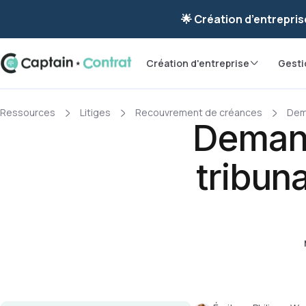
Ravis de vous re
🌟 Création d’entrepris
Création d'entreprise
Gesti
Ressources
Litiges
Recouvrement de créances
Dema
Demand
tribuna