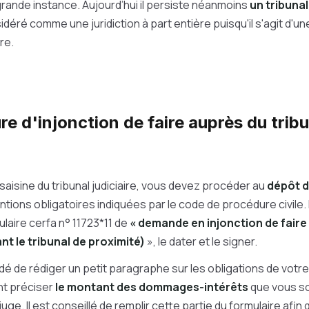
 grande instance. Aujourd’hui il persiste néanmoins
un tribunal
sidéré comme une juridiction à part entière puisqu'il s'agit d'
ire.
e d'injonction de faire auprès du trib
 saisine du tribunal judiciaire, vous devez procéder au
dépôt d
tions obligatoires indiquées par le code de procédure civile. 
ulaire cerfa n° 11723*11 de
« demande en injonction de faire 
ant le tribunal de proximité)
», le dater et le signer.
dé de rédiger un petit paragraphe sur les obligations de votr
t préciser
le montant des dommages-intérêts
que vous so
uge. Il est conseillé de remplir cette partie du formulaire afin