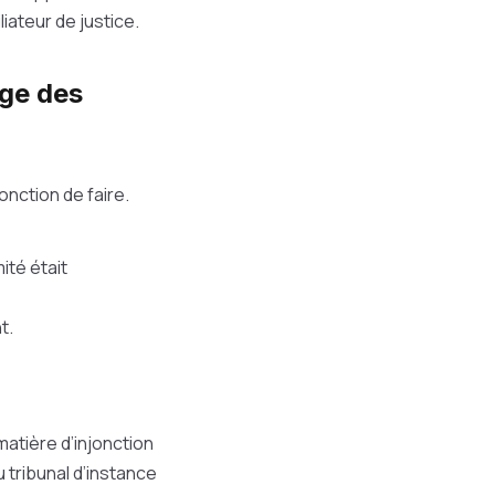
liateur de justice.
uge des
nction de faire.
mité était
t.
matière d’injonction
du tribunal d’instance