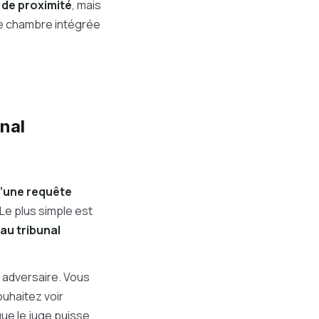
 de proximité
, mais
une chambre intégrée
unal
’une requête
Le plus simple est
au tribunal
e adversaire. Vous
uhaitez voir
 que le juge puisse