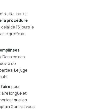
ntractant ou si
ue la procédure
délai de 15 jours le
r le greffe du
emplir ses
n. Dans ce cas,
 devra se
parties. Le juge
subi.
 faire
pour
iaire longue et
portant que les
aptain Contrat vous