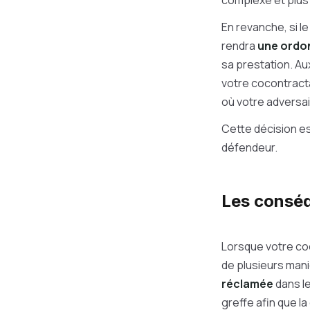
complexe et plus
En revanche, si l
rendra
une ordo
sa prestation. Aux
votre cocontracta
où votre adversair
Cette décision es
défendeur.
Les conséq
Lorsque votre co
de plusieurs maniè
réclamée
dans le
greffe afin que l