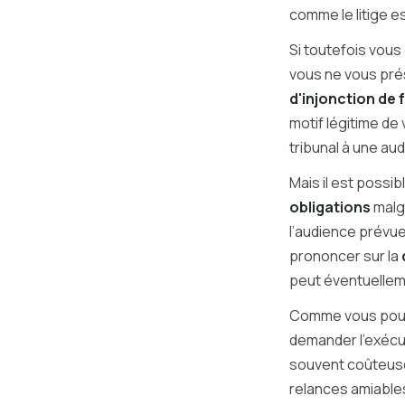
comme le litige es
Si toutefois vous
vous ne vous pré
d'injonction de 
motif légitime de
tribunal à une aud
Mais il est possi
obligations
malgr
l’audience prévue
prononcer sur la
peut éventuellem
Comme vous pouv
demander l’exécut
souvent coûteuse.
relances amiables