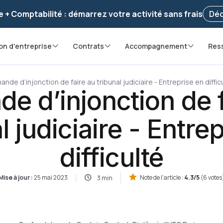
voir ! Votre démarche
a été enregistrée 🚀
Reprendr
e + Comptabilité : démarrez votre activité sans frais
Déc
on d'entreprise
Contrats
Accompagnement
Res
nde d’injonction de faire au tribunal judiciaire - Entreprise en diffic
e d’injonction de f
l judiciaire - Entre
difficulté
Mise à jour :
25 mai 2023
Note de l'article :
4.3/5
(6 votes
3 min