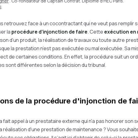
gner
. Co-fondateur de Captain Contrat. Diplômé d'HEC Paris.
i
.
 retrouvez face à un cocontractant qui ne veut pas remplir s
ser la
procédure d’injonction de faire
. Cette
exécution en
ison d’un produit, la réalisation de travaux ou toute autre prest
rsque la prestation n’est pas exécutée ou mal exécutée. Sa m
ect de certaines conditions. En effet, la procédure suit un ord
sont différentes selon la décision du tribunal.
ons de la procédure d'injonction de fai
a fait appel à un prestataire externe qui n'a pas honorer son s
a réalisation d'une prestation de maintenance ? Vous souhait
te ses obligations. Il s’agit ici d’obtenir de celui-ci la prestat