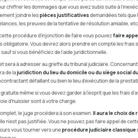
ur chiffrer les dommages que vous avez subis suite à l’inexéc
ement joindre les
pièces justificatives
demandées tels que l
elances, les preuves de la tentative de résolution amiable, etc
cette procédure d’injonction de faire vous pouvez
faire appe
as obligatoire. Vous devrez alors prendre en compte les frais
 sauf si vous bénéficiez de l’aide juridictionnelle.
t sera à adresser au greffe du tribunal judiciaire. Concerna
gira de la
juridiction du lieu du domicile ou du siège social 
contractant défaillant ou bien le lieu d’exécution de la prestat
gratuite même si vous devez garder à l’esprit que les frais d’
voie d’huissier sont à votre charge.
 complet, le juge procédera à son examen.
Il aura le choix de 
elle n’est pas justifiée. Vous ne pouvez pas faire appel de cett
ours vous tourner vers une
procédure judiciaire classique