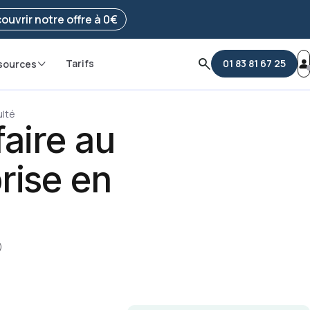
e ma démarche
ouvrir notre offre à 0€
Tarifs
01 83 81 67 25
sources
ulté
aire au
prise en
)