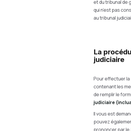
et du tribunal de
qui n’est pas con
au tribunal judicia
La procédur
judiciaire
Pour effectuer la
contenant les men
de remplir le form
judiciaire (inclu
Il vous est deman
pouvez égalemen
prononcer par le j