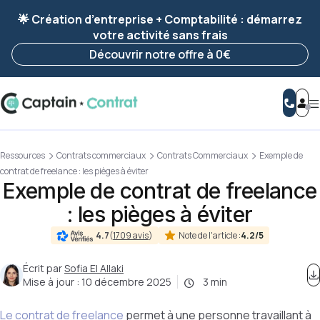
Ravis de vous revoir ! Votre démarche
a été
🌟 Création d’entreprise + Comptabilité : démarrez
enregistrée 🚀
votre activité sans frais
Reprendre ma démarche
Découvrir notre offre à 0€
Ressources
Contrats commerciaux
Contrats Commerciaux
Exemple de
contrat de freelance : les pièges à éviter
Exemple de contrat de freelance
: les pièges à éviter
Note de l'article :
4.2/5
4.7
(
1709 avis
)
Écrit par
Sofia El Allaki
Mise à jour :
10 décembre 2025
3 min
Le contrat de freelance
permet à une personne travaillant à