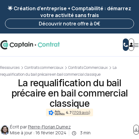
Ravis de vous revoir ! Votre démarche
a été
🌟 Création d’entreprise + Comptabilité : démarrez
enregistrée 🚀
votre activité sans frais
Reprendre ma démarche
Découvrir notre offre à 0€
Ressources
Contrats commerciaux
Contrats Commerciaux
La
requalification du bail précaire en bail commercial classique
La requalification du bail
précaire en bail commercial
classique
4.7
(
1709 avis
)
Écrit par
Pierre-Florian Dumez
Mise à jour :
16 février 2024
3 min