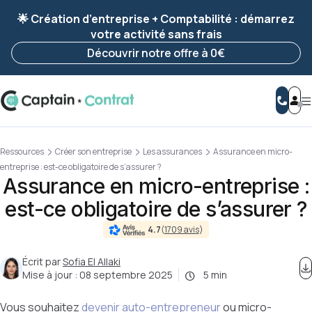
Ravis de vous revoir ! Votre démarche
a été
🌟 Création d’entreprise + Comptabilité : démarrez
enregistrée 🚀
votre activité sans frais
Reprendre ma démarche
Découvrir notre offre à 0€
Ressources
Créer son entreprise
Les assurances
Assurance en micro-
entreprise : est-ce obligatoire de s’assurer ?
Assurance en micro-entreprise :
est-ce obligatoire de s’assurer ?
4.7
(
1709 avis
)
Écrit par
Sofia El Allaki
Mise à jour :
08 septembre 2025
5 min
Vous souhaitez
devenir auto-entrepreneur
ou micro-