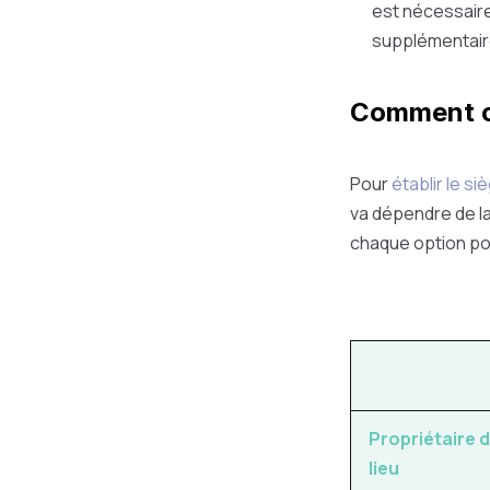
est nécessaire
supplémentaires
Comment ch
Pour
établir le si
va dépendre de la
chaque option p
Propriétaire 
lieu