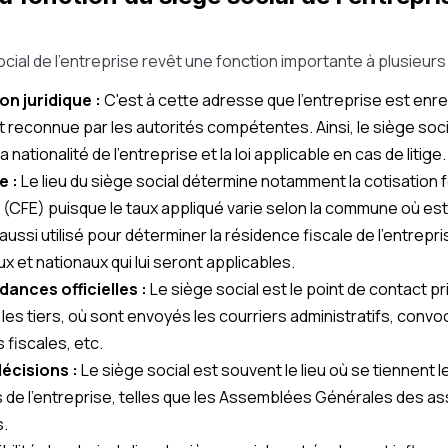
social de l'entreprise revêt une fonction importante à plusieur
on juridique :
C'est à cette adresse que l'entreprise est enr
st reconnue par les autorités compétentes. Ainsi, le siège soc
 nationalité de l'entreprise et la loi applicable en cas de litige.
e :
Le lieu du siège social détermine notamment la cotisation 
(CFE) puisque le taux appliqué varie selon la commune où est 
st aussi utilisé pour déterminer la résidence fiscale de l'entrepr
x et nationaux qui lui seront applicables.
ances officielles :
Le siège social est le point de contact pri
 les tiers, où sont envoyés les courriers administratifs, convoc
s fiscales, etc.
écisions :
Le siège social est souvent le lieu où se tiennent 
 de l'entreprise, telles que les Assemblées Générales des a
s.