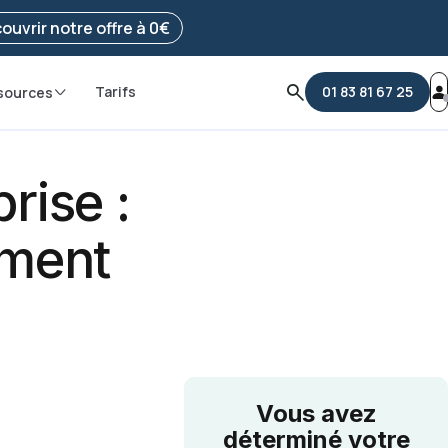
e ma démarche
ouvrir notre offre à 0€
Tarifs
01 83 81 67 25
sources
rise :
ement
Vous avez
déterminé votre