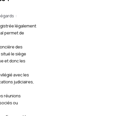
s égards :
egistrée légalement
ial permet de
foncière des
situé le siège
ise et donc les
vilégié avec les
ations judiciaires,
les réunions
ssociés ou