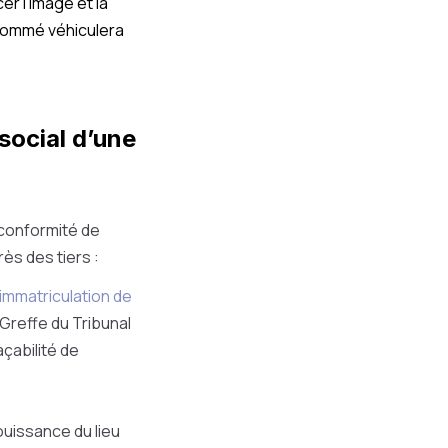
er l'image et la
renommé véhiculera
 social d’une
a conformité de
rès des tiers :
immatriculation de
 Greffe du Tribunal
çabilité de
jouissance du lieu