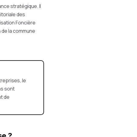
nce stratégique. Il
itoriale des
tisation Foncière
on de la commune
treprises, le
ns sont
t de
se ?