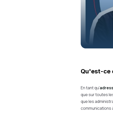
Qu'est-ce q
En tant qu'
adresse
que sur toutes le
que les administr
communications à 