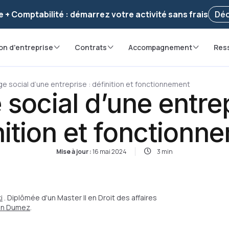
voir ! Votre démarche
a été enregistrée 🚀
Reprendr
e + Comptabilité : démarrez votre activité sans frais
Déc
on d'entreprise
Contrats
Accompagnement
Res
ge social d’une entreprise : définition et fonctionnement
 social d’une entrep
nition et fonctionn
Mise à jour :
16 mai 2024
3 min
i
. Diplômée d'un Master II en Droit des affaires
ian Dumez
.