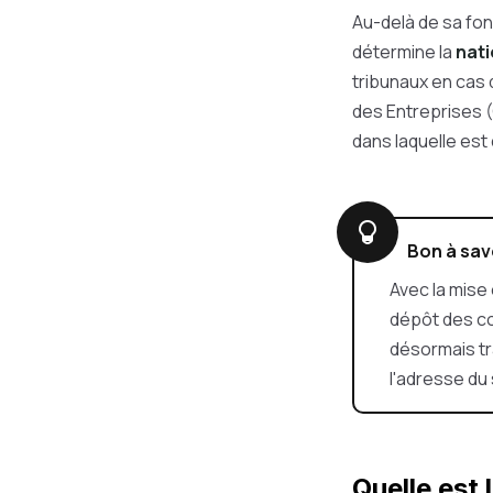
Au-delà de sa fonc
détermine la
nati
tribunaux en cas d
des Entreprises (
dans laquelle est 
Bon à sav
Avec la mise 
dépôt des co
désormais t
l'adresse du 
Quelle est 