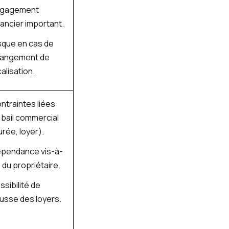
gagement
nancier important.
sque en cas de
angement de
calisation.
ntraintes liées
 bail commercial
urée, loyer).
pendance vis-à-
s du propriétaire.
ssibilité de
usse des loyers.