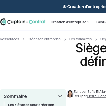
Ravis de vous re
🌟 Création d’entrepris
Création d'entreprise
Gesti
Ressources
Créer son entreprise
Les formalités
Siè
Siège
défi
Écrit par
Sofia El Allak
Sommaire
Relu par
Pierre-Flor
Les 6 étapes pour créer son