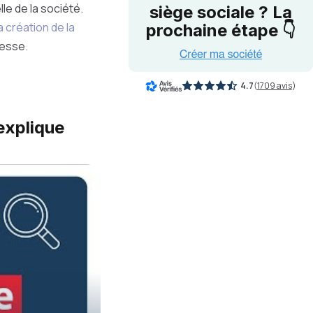
le de la société.
siège sociale ? La
a création de la
prochaine étape 👇
dresse.
4.7
(
1709 avis
)
explique