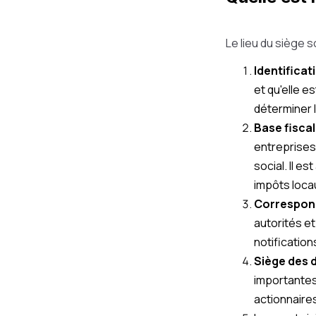
Le lieu du siège 
Identificati
et qu'elle e
déterminer la
Base fiscal
entreprises 
social. Il e
impôts locau
Correspond
autorités et
notification
Siège des d
importantes
actionnaire