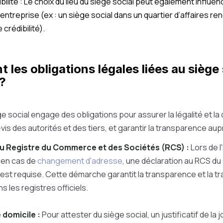
ibilité : Le choix du lieu du siège social peut également influenc
e l'entreprise (ex : un siège social dans un quartier d’affaires 
 crédibilité).
t les obligations légales liées au siège
 ?
ège social engage des obligations pour assurer la légalité et l
-vis des autorités et des tiers, et garantir la transparence aup
u Registre du Commerce et des Sociétés (RCS) :
Lors de l'
 en cas de
changement d'adresse
, une déclaration au RCS du
t requise. Cette démarche garantit la transparence et la tra
ns les registres officiels.
e domicile :
Pour attester du siège social, un justificatif de la 