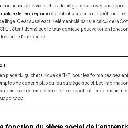
tion administrative, le choix du siège social revêt une importa
onalité de l'entreprise
et peut influencer la compétence terr
e litige. C’est aussi est un élément clé dans le calcul de la Co
CFE), étant donné que le taux appliqué peut varier en foncti
domiciliée l'entreprise.
oir
en place du guichet unique de l'INPI pour les formalités des en
mptes ne dépend plus du lieu du siège social. Les informatio
ransmises directement au greffe compétent, indépendammen
siège social.
la fonction du siège social de l’entrepri