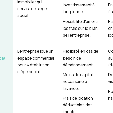
immobilier qui
Investissement à
En
servira de siège
long terme.
fi
social.
Possibilité d'amortir
Ri
les frais sur le bilan
ch
de l'entreprise.
lo
L'entreprise loue un
Flexibilité en cas de
Co
cial
espace commercial
besoin de
au
pour y établir son
déménagement.
(d
siège social.
Moins de capital
Dé
nécessaire à
vi
l'avance.
Po
Frais de location
ha
déductibles des
impôts.