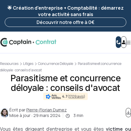
Ravis de vous revoir ! Votre démarche
a été
🌟 Création d’entreprise + Comptabilité : démarrez
enregistrée 🚀
votre activité sans frais
Reprendre ma démarche
Découvrir notre offre à 0€
Ressources
Litiges
Concurrence Déloyale
Parasitisme et concurrence
déloyale : conseils d'avocat
Parasitisme et concurrence
déloyale : conseils d'avocat
4.7
(
1709 avis
)
Écrit par
Pierre-Florian Dumez
Mise à jour :
29 mars 2024
3 min
Vous êtes dirigeant d’entreprise et vous êtes
victime ou