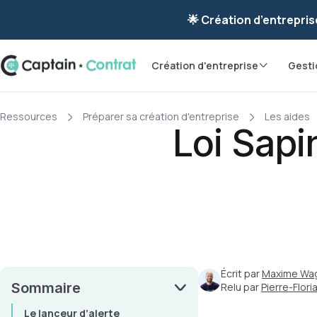
Ravis de vous re
🌟 Création d’entrepris
Création d'entreprise
Gesti
Ressources
Préparer sa création d'entreprise
Les aides
Loi Sapin
Écrit par
Maxime Wa
Sommaire
Relu par
Pierre-Flor
Le lanceur d’alerte