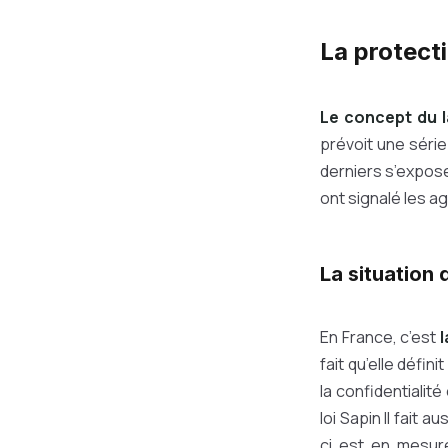
La protecti
Le concept du l
prévoit une série
derniers s’expose
ont signalé les a
La situation 
En France, c’est
l
fait qu’elle défi
la confidentialit
loi Sapin II fait 
ci est en mesure