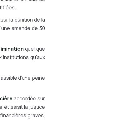
tifiées.
ur la punition de la
, d’une amende de 30
rimination
quel que
x institutions qu’aux
passible d’une peine
ncière
accordée sur
et saisit la justice
 financières graves,