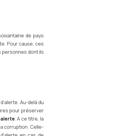
soixantaine de pays
rte. Pour cause, ces
s personnes dont ils
d’alerte. Au-delà du
esures pour préserver
’alerte
. A ce titre, la
la corruption. Celle-
d’alerte en cas de