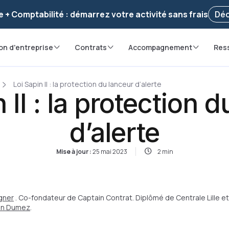
voir ! Votre démarche
a été enregistrée 🚀
Reprendr
e + Comptabilité : démarrez votre activité sans frais
Déc
on d'entreprise
Contrats
Accompagnement
Res
Loi Sapin II : la protection du lanceur d’alerte
 II : la protection 
d’alerte
Mise à jour :
25 mai 2023
2 min
gner
. Co-fondateur de Captain Contrat. Diplômé de Centrale Lille et
ian Dumez
.