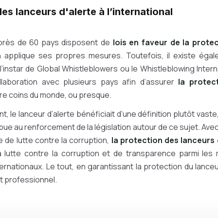
des lanceurs d'alerte à l’international
près de 60 pays disposent de
lois en faveur de la prote
 applique ses propres mesures. Toutefois, il existe éga
 l’instar de Global Whistleblowers ou le Whistleblowing Intern
ollaboration avec plusieurs pays afin d’assurer
la protec
re coins du monde, ou presque.
nt, le lanceur d’alerte bénéficiait d’une définition plutôt vaste
bue au renforcement de la législation autour de ce sujet. Avec
e de lutte contre la corruption,
la protection des lanceurs 
la lutte contre la corruption et de transparence parmi les 
rnationaux. Le tout, en garantissant la protection du lanceu
et professionnel.