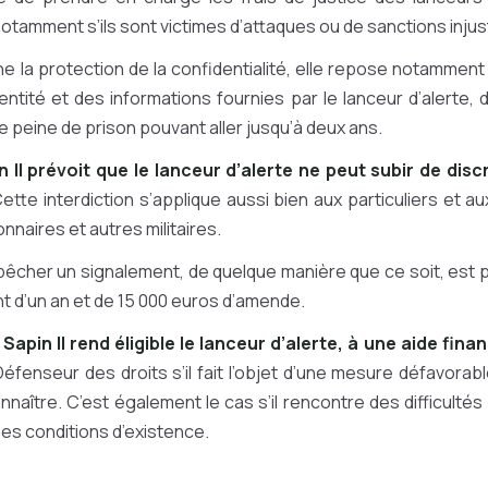
notamment s’ils sont victimes d’attaques ou de sanctions injus
e la protection de la confidentialité, elle repose notamment s
identité et des informations fournies par le lanceur d’alerte
e peine de prison pouvant aller jusqu’à deux ans.
in II prévoit que le lanceur d’alerte ne peut subir de disc
Cette interdiction s’applique aussi bien aux particuliers et au
nnaires et autres militaires.
empêcher un signalement, de quelque manière que ce soit, est 
 d’un an et de 15 000 euros d’amende.
i Sapin II rend éligible le lanceur d’alerte, à une aide fina
fenseur des droits s’il fait l’objet d’une mesure défavorable 
onnaître. C’est également le cas s’il rencontre des difficultés
s conditions d’existence.