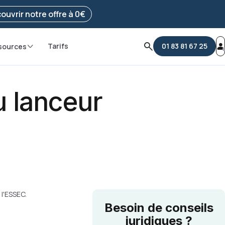
e ma démarche
ouvrir notre offre à 0€
Tarifs
01 83 81 67 25
sources
du lanceur
 l'ESSEC.
Besoin de conseils
juridiques ?