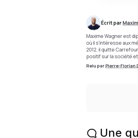
Écrit par
Maxim
Maxime Wagner est diplô
où il s'intéresse aux 
2012, il quitte Carrefou
positif sur la société e
Relu par
Pierre-Florian
Une qu