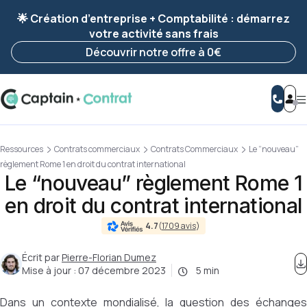
Ravis de vous revoir ! Votre démarche
a été
🌟 Création d’entreprise + Comptabilité : démarrez
enregistrée 🚀
votre activité sans frais
Reprendre ma démarche
Découvrir notre offre à 0€
Ressources
Contrats commerciaux
Contrats Commerciaux
Le “nouveau”
règlement Rome 1 en droit du contrat international
Le “nouveau” règlement Rome 1
en droit du contrat international
4.7
(
1709 avis
)
Écrit par
Pierre-Florian Dumez
Mise à jour :
07 décembre 2023
5 min
Dans un contexte mondialisé, la question des échanges