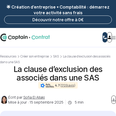
Ravis de vous revoir ! Votre démarche
a été
🌟 Création d’entreprise + Comptabilité : démarrez
enregistrée 🚀
votre activité sans frais
Reprendre ma démarche
Découvrir notre offre à 0€
Ressources
Créer son entreprise
SAS
La clause d’exclusion des associés
dans une SAS
La clause d’exclusion des
associés dans une SAS
4.7
(
1709 avis
)
Écrit par
Sofia El Allaki
Mise à jour :
15 septembre 2025
5 min