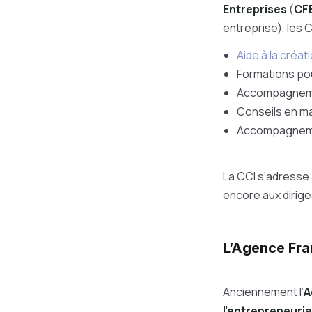
Entreprises
(
CF
entreprise), les 
Aide à la créat
Formations po
Accompagneme
Conseils en m
Accompagnemen
La CCI s’adresse 
encore aux dirig
L’Agence Fra
Anciennement l’
A
l’entrepreneuria