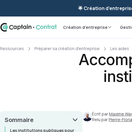
Ravis de vous re
🌟 Création d’entrepris
Création d'entreprise
Gesti
Ressources
Préparer sa création d'entreprise
Les aides
Accomp
inst
Écrit par
Maxime Wa
Sommaire
Relu par
Pierre-Flor
Les institutions publiques pour