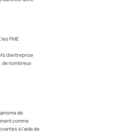
t les PME
efs d’entreprise
an, de nombreux
rganisme de
amment comme
vantes à l’aide de