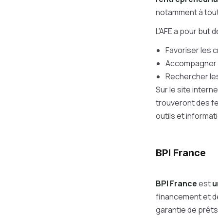
notamment à tout
L’AFE a pour but d
Favoriser les 
Accompagner le
Rechercher les
Sur le site inter
trouveront des fe
outils et informati
BPI France
BPI France
est
u
financement et 
garantie de prêts