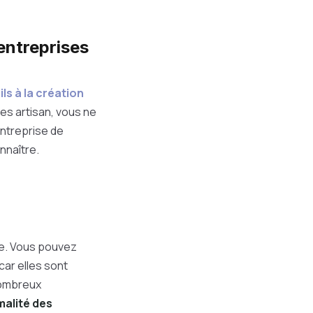
entreprises
ls à la création
es artisan, vous ne
ntreprise de
nnaître.
ie. Vous pouvez
car elles sont
 nombreux
malité des