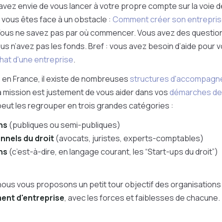
avez envie de vous lancer à votre propre compte sur la voie de
: vous êtes face à un obstacle :
Comment créer son entrepri
us ne savez pas par où commencer. Vous avez des question
ous n’avez pas les fonds. Bref : vous avez besoin d’aide pour v
hat d'une entreprise
.
 en France, il existe de nombreuses
structures d'accompagne
a mission est justement de vous aider dans vos
démarches de 
peut les regrouper en trois grandes catégories :
ns
(publiques ou semi-publiques)
nnels du droit
(avocats, juristes, experts-comptables)
hs
(c’est-à-dire, en langage courant, les “Start-ups du droit”)
 nous vous proposons un petit tour objectif des organisations
nt d'entreprise
, avec les forces et faiblesses de chacune.