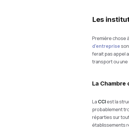
Les instit
Première chose à 
d'entreprise
sont
ferait pas appel
transport ou une 
La Chambre d
La
CCI
est la str
probablement trou
réparties sur tou
établissements ré