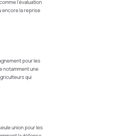
 comme l’évaluation
ou encore la reprise
agnement pour les
e notamment une
griculteurs qui
seule union pour les
otamment la défense