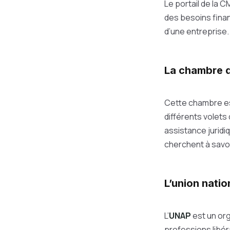
Le portail de la 
des besoins financ
d’une entreprise.
La chambre d
Cette chambre es
différents volets 
assistance juridi
cherchent à savo
L’union nati
L’
UNAP
est un org
professions libér