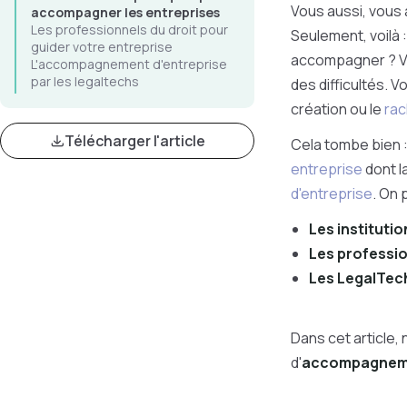
Vous aussi, vous 
accompagner les entreprises
Les professionnels du droit pour
Seulement, voilà 
guider votre entreprise
accompagner ? Vo
L'accompagnement d'entreprise
par les legaltechs
des difficultés. V
création ou le
rac
Télécharger l'article
Cela tombe bien :
entreprise
dont l
d'entreprise
. On 
Les institutio
Les professio
Les LegalTec
Dans cet article,
d'
accompagneme