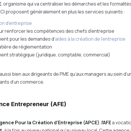
E
, organisme qui va centraliser les démarches et les formalité
CCI proposent généralement en plus les services suivants :
ion d'entreprise
ur renforcer les compétences des chefs d’entreprise
nt pour les demandes d’
aides à la création de l’entreprise
atière de réglementation
t stratégique (juridique, comptable, commercial)
aussi bien aux dirigeants de PME qu’aux managers au sein d’u
eants d’un commerce.
nce Entrepreneur (AFE)
gence Pour la Création d’Entreprise (APCE)
,
l’AFE
a vocati
t
, à la fois au niveau national qu'au niveau local. Cette agenc