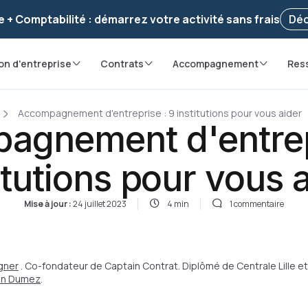
voir ! Votre démarche
a été enregistrée 🚀
Reprendr
e + Comptabilité : démarrez votre activité sans frais
Déc
on d'entreprise
Contrats
Accompagnement
Res
Accompagnement d'entreprise : 9 institutions pour vous aider
agnement d'entrepr
itutions pour vous 
Mise à jour :
24 juillet 2023
4 min
1 commentaire
gner
. Co-fondateur de Captain Contrat. Diplômé de Centrale Lille et
ian Dumez
.