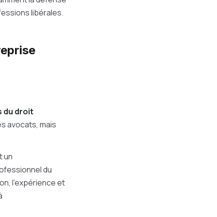
fessions libérales.
reprise
 du droit
des avocats, mais
t un
rofessionnel du
ion, l'expérience et
à