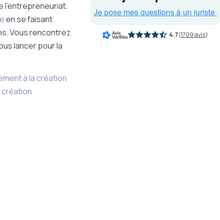
 l’entrepreneuriat.
se
en se faisant
s. Vous rencontrez
4.7
(
1709 avis
)
ous lancer pour la
ment à la création
création