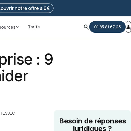
e ma démarche
ouvrir notre offre à 0€
Tarifs
01 83 81 67 25
sources
ise : 9
aider
 l'ESSEC.
Besoin de réponses
juridiques ?