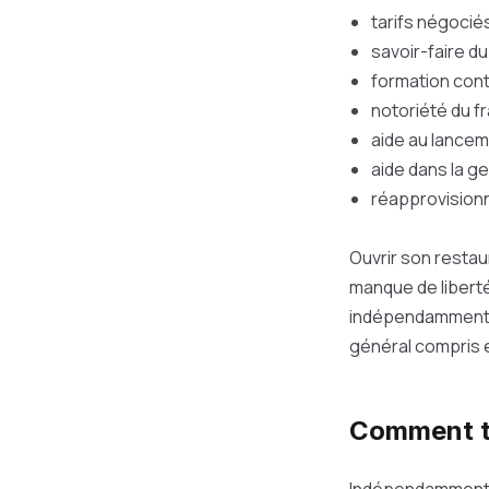
tarifs négocié
savoir-faire du
formation cont
notoriété du fr
aide au lancem
aide dans la ge
réapprovisionn
Ouvrir son restau
manque de liberté
indépendamment. 
général compris e
Comment tr