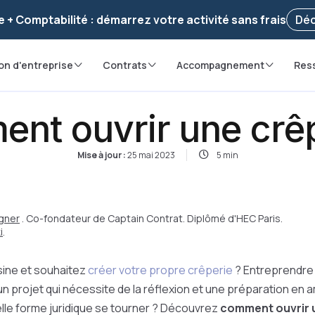
voir ! Votre démarche
a été enregistrée 🚀
Reprendr
e + Comptabilité : démarrez votre activité sans frais
Déc
on d'entreprise
Contrats
Accompagnement
Res
nt ouvrir une crêp
Mise à jour :
25 mai 2023
5 min
gner
. Co-fondateur de Captain Contrat. Diplômé d'HEC Paris.
i
.
sine et souhaitez
créer votre propre crêperie
? Entreprendre 
un projet qui nécessite de la réflexion et une préparation e
lle forme juridique se tourner ? Découvrez
comment ouvrir 