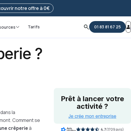
e ma démarche
ouvrir notre offre à 0€
Tarifs
01 83 81 67 25
sources
erie ?
Prêt à lancer votre
activité ?
dans la
n amont. Comment se
une crêperie
à
4.7
(
1709 avis
)