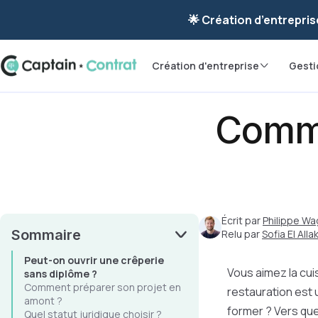
Ravis de vous re
🌟 Création d’entrepris
Création d'entreprise
Gesti
Comme
Écrit par
Philippe Wa
Sommaire
Relu par
Sofia El Allak
Peut-on ouvrir une crêperie
Vous aimez la cui
sans diplôme ?
Comment préparer son projet en
restauration est 
amont ?
former ? Vers que
Quel statut juridique choisir ?