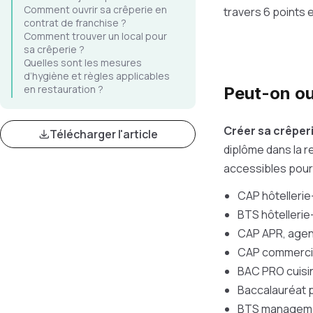
Comment ouvrir sa crêperie en
travers 6 points 
contrat de franchise ?
Comment trouver un local pour
sa crêperie ?
Quelles sont les mesures
d’hygiène et règles applicables
en restauration ?
Peut-on ou
Créer sa crêper
Télécharger l'article
diplôme dans la r
accessibles pour 
CAP hôtellerie
BTS hôtellerie
CAP APR, agent
CAP commercial
BAC PRO cuisin
Baccalauréat p
BTS managemen