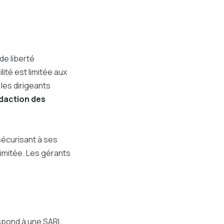
de liberté
ité est limitée aux
, les dirigeants
daction des
 sécurisant à ses
limitée. Les gérants
espond à une SARL