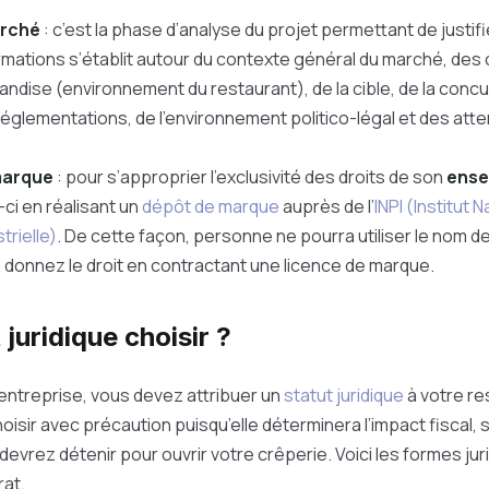
arché
: c’est la phase d’analyse du projet permettant de justifie
ormations s’établit autour du contexte général du marché, des
landise (environnement du restaurant), de la cible, de la conc
églementations, de l’environnement politico-légal et des atte
marque
: pour s’approprier l’exclusivité des droits de son
ense
-ci en réalisant un
dépôt de marque
auprès de l’
INPI (Institut N
trielle)
. De cette façon, personne ne pourra utiliser le nom d
n donnez le droit en contractant une licence de marque.
 juridique choisir ?
entreprise, vous devez attribuer un
statut juridique
à votre re
oisir avec précaution puisqu’elle déterminera l’impact fiscal, soc
evrez détenir pour ouvrir votre crêperie. Voici les formes jur
rat.