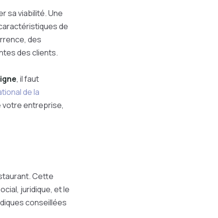
r sa viabilité. Une
 caractéristiques de
urrence, des
ntes des clients.
igne
, il faut
ational de la
e votre entreprise,
staurant. Cette
ial, juridique, et le
idiques conseillées