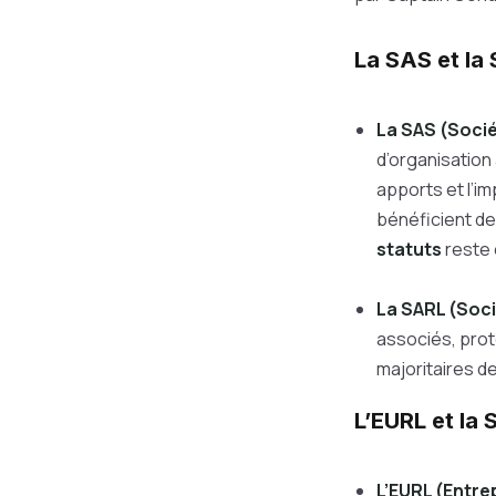
La SAS et la
La SAS (Socié
d’organisation 
apports et l’im
bénéficient de
statuts
reste
La SARL (Soci
associés, prot
majoritaires de
L’EURL et la
L’EURL (Entre