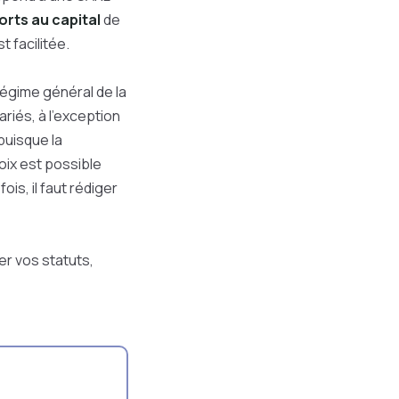
orts au capital
de
t facilitée.
 régime général de la
riés, à l’exception
puisque la
oix est possible
ois, il faut rédiger
ger vos statuts,