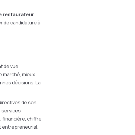
e restaurateur
.
er de candidature à
nt de vue
re marché, mieux
nnes décisions. La
 directives de son
s services
financière, chiffre
t entrepreneurial.