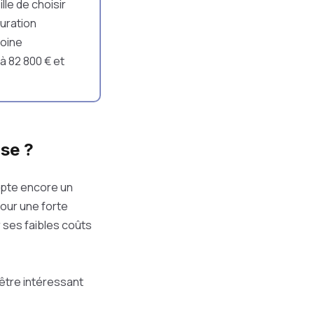
le de choisir
uration
moine
 à 82 800 € et
se ?
mpte encore un
pour une forte
r ses faibles coûts
 être intéressant