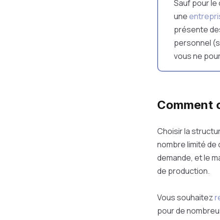
Sauf pour le
une
entrepris
présente des
personnel (sa
vous ne pour
Comment ou
Choisir la struct
nombre limité de 
demande, et le mar
de production.
Vous souhaitez
r
pour de nombreus