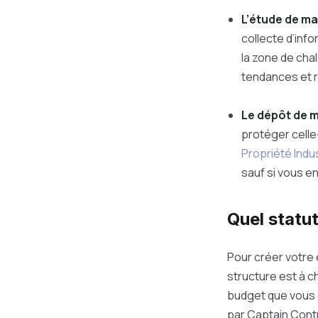
L’étude de m
collecte d’inf
la zone de cha
tendances et r
Le dépôt de 
protéger celle
Propriété Indus
sauf si vous e
Quel statut
Pour créer votre 
structure est à ch
budget que vous d
par Captain Cont