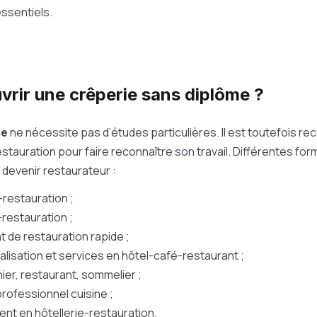
essentiels.
vrir une crêperie sans diplôme ?
ie
ne nécessite pas d’études particulières. Il est toutefois r
estauration pour faire reconnaître son travail. Différentes fo
devenir restaurateur :
-restauration ;
-restauration ;
 de restauration rapide ;
isation et services en hôtel-café-restaurant ;
ier, restaurant, sommelier ;
rofessionnel cuisine ;
t en hôtellerie-restauration.