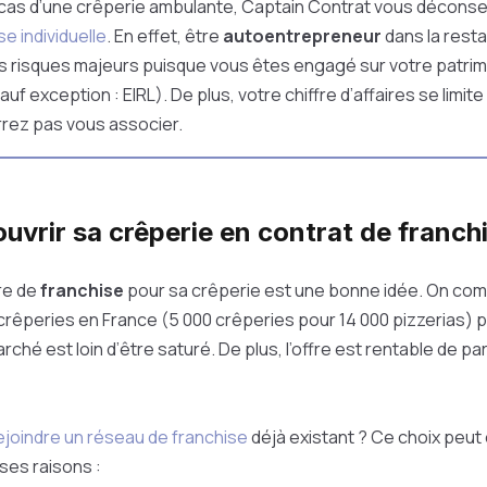
 cas d’une crêperie ambulante, Captain Contrat vous déconseil
e individuelle
. En effet, être
autoentrepreneur
dans la resta
 risques majeurs puisque vous êtes engagé sur votre patri
uf exception : EIRL). De plus, votre chiffre d’affaires se limite
rez pas vous associer.
vrir sa crêperie en contrat de franchi
ure de
franchise
pour sa crêperie est une bonne idée. On co
crêperies en France (5 000 crêperies pour 14 000 pizzerias) 
ché est loin d’être saturé. De plus, l’offre est rentable de pa
ejoindre un réseau de franchise
déjà existant ? Ce choix peut
es raisons :