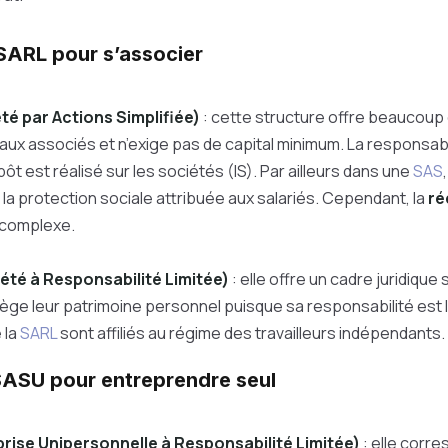
 SARL pour s’associer
té par Actions Simplifiée)
: cette structure offre beaucoup 
aux associés et n’exige pas de capital minimum. La responsabil
pôt est réalisé sur les sociétés (IS). Par ailleurs dans une
SAS
 la protection sociale attribuée aux salariés. Cependant, la
ré
 complexe.
été à Responsabilité Limitée)
: elle offre un cadre juridique
ège leur patrimoine personnel puisque sa responsabilité est 
 la
SARL
sont affiliés au régime des travailleurs indépendants.
 SASU pour entreprendre seul
prise Unipersonnelle à Responsabilité Limitée)
: elle corr