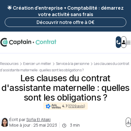
Ravis de vous revoir ! Votre démarche
a été
🌟 Création d’entreprise + Comptabilité : démarrez
enregistrée 🚀
votre activité sans frais
Reprendre ma démarche
Découvrir notre offre à 0€
Ressources
Exercer un métier
Service à la personne
Les clauses du contrat
d'assistante maternelle : quelles sont les obligations ?
Les clauses du contrat
d'assistante maternelle : quelles
sont les obligations ?
4.7
(
1709 avis
)
Écrit par
Sofia El Allaki
Mise à jour :
25 mai 2023
3 min