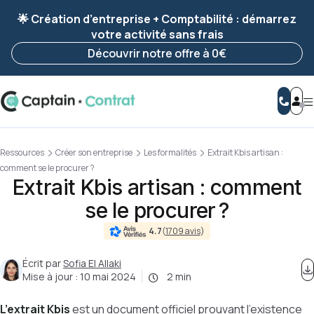
Ravis de vous revoir ! Votre démarche
a été
🌟 Création d’entreprise + Comptabilité : démarrez
enregistrée 🚀
votre activité sans frais
Reprendre ma démarche
Découvrir notre offre à 0€
Ressources
Créer son entreprise
Les formalités
Extrait Kbis artisan :
comment se le procurer ?
Extrait Kbis artisan : comment
se le procurer ?
4.7
(
1709 avis
)
Écrit par
Sofia El Allaki
Mise à jour :
10 mai 2024
2 min
L’extrait Kbis
est un document officiel prouvant l’existence