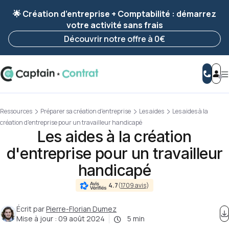
Ravis de vous revoir ! Votre démarche
a été
🌟 Création d’entreprise + Comptabilité : démarrez
enregistrée 🚀
votre activité sans frais
Reprendre ma démarche
Découvrir notre offre à 0€
Ressources
Préparer sa création d'entreprise
Les aides
Les aides à la
création d'entreprise pour un travailleur handicapé
Les aides à la création
d'entreprise pour un travailleur
handicapé
4.7
(
1709 avis
)
Écrit par
Pierre-Florian Dumez
Mise à jour :
09 août 2024
5 min