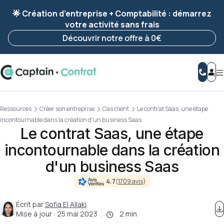
Ravis de vous revoir ! Votre démarche
a été
🌟 Création d’entreprise + Comptabilité : démarrez
enregistrée 🚀
votre activité sans frais
Reprendre ma démarche
Découvrir notre offre à 0€
Ressources
Créer son entreprise
Cas client
Le contrat Saas, une étape
incontournable dans la création d'un business Saas
Le contrat Saas, une étape
incontournable dans la création
d'un business Saas
4.7
(
1709 avis
)
Écrit par
Sofia El Allaki
Mise à jour :
25 mai 2023
2 min