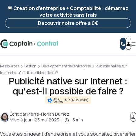
Ravis de vous revoir ! Votre démarche
a été
🌟 Création d’entreprise + Comptabilité : démarrez
enregistrée 🚀
votre activité sans frais
Reprendre ma démarche
Découvrir notre offre à 0€
Ressources
Gestion
Développement de l'entreprise
Publicité native sur
Internet : qu'est-il possible de faire ?
Publicité native sur Internet :
qu'est-il possible de faire ?
4.7
(
1709 avis
)
Écrit par
Pierre-Florian Dumez
Mise à jour :
25 mai 2023
5 min
Vous êtes dirigeant d’entreprise et vous souhaitez diversifier