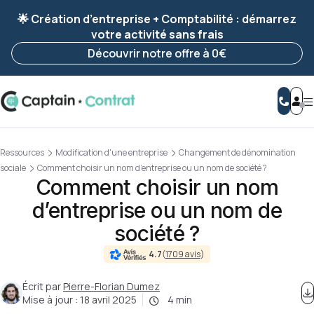
Ravis de vous revoir ! Votre démarche
a été
🌟 Création d’entreprise + Comptabilité : démarrez
enregistrée 🚀
votre activité sans frais
Reprendre ma démarche
Découvrir notre offre à 0€
Ressources
Modification d'une entreprise
Changement de dénomination
sociale
Comment choisir un nom d’entreprise ou un nom de société ?
Comment choisir un nom
d’entreprise ou un nom de
société ?
4.7
(
1709 avis
)
Écrit par
Pierre-Florian Dumez
Mise à jour :
18 avril 2025
4 min