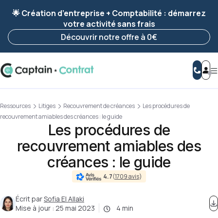
Ravis de vous revoir ! Votre démarche
a été
🌟 Création d’entreprise + Comptabilité : démarrez
enregistrée 🚀
votre activité sans frais
Reprendre ma démarche
Découvrir notre offre à 0€
Ressources
Litiges
Recouvrement de créances
Les procédures de
recouvrement amiables des créances : le guide
Les procédures de
recouvrement amiables des
créances : le guide
4.7
(
1709 avis
)
Écrit par
Sofia El Allaki
Mise à jour :
25 mai 2023
4 min