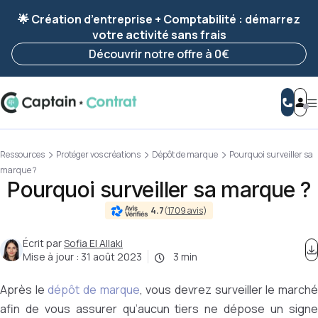
Ravis de vous revoir ! Votre démarche
a été
🌟 Création d’entreprise + Comptabilité : démarrez
enregistrée 🚀
votre activité sans frais
Reprendre ma démarche
Découvrir notre offre à 0€
Ressources
Protéger vos créations
Dépôt de marque
Pourquoi surveiller sa
marque ?
Pourquoi surveiller sa marque ?
4.7
(
1709 avis
)
Écrit par
Sofia El Allaki
Mise à jour :
31 août 2023
3 min
Après le
dépôt de marque
, vous devrez surveiller le march
afin de vous assurer qu’aucun tiers ne dépose un signe