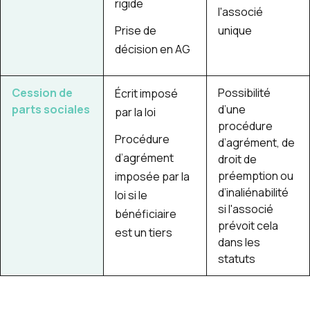
rigide
l'associé
Prise de
unique
décision en AG
Cession de
Possibilité
Écrit imposé
parts sociales
d’une
par la loi
procédure
Procédure
d’agrément, de
d’agrément
droit de
préemption ou
imposée par la
d’inaliénabilité
loi si le
si l'associé
bénéficiaire
prévoit cela
est un tiers
dans les
statuts