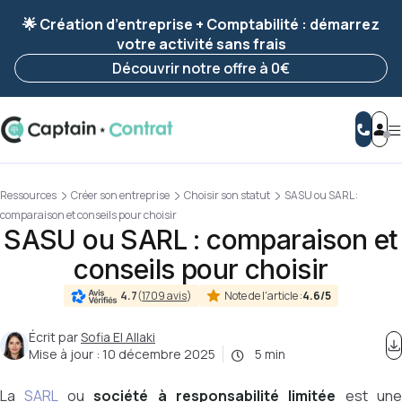
Ravis de vous revoir ! Votre démarche
a été
🌟 Création d’entreprise + Comptabilité : démarrez
enregistrée 🚀
votre activité sans frais
Reprendre ma démarche
Découvrir notre offre à 0€
Ressources
Créer son entreprise
Choisir son statut
SASU ou SARL :
comparaison et conseils pour choisir
SASU ou SARL : comparaison et
conseils pour choisir
Note de l'article :
4.6/5
4.7
(
1709 avis
)
Écrit par
Sofia El Allaki
Mise à jour :
10 décembre 2025
5 min
La
SARL
ou
société à responsabilité limitée
est une