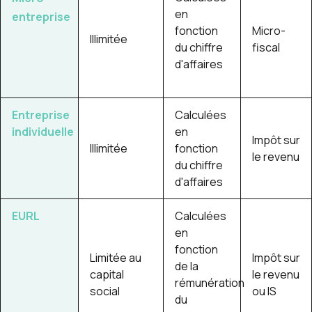
en
entreprise
fonction
Micro-
Illimitée
du chiffre
fiscal
d'affaires
Entreprise
Calculées
individuelle
en
Impôt sur
Illimitée
fonction
le revenu
du chiffre
d'affaires
EURL
Calculées
en
fonction
Limitée au
Impôt sur
de la
capital
le revenu
rémunération
social
ou IS
du