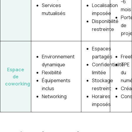
-6
Services
Localisation
mois
mutualisés
imposée
Port
Disponibilité
de
restreinte
proj
Espaces
Environnement
partagés
Free
dynamique
Confidentialité
TPE
Espace
Flexibilité
limitée
du
de
Équipements
Stockage
numé
coworking
inclus
restreint
Créa
Networking
Horaires
Cons
imposés