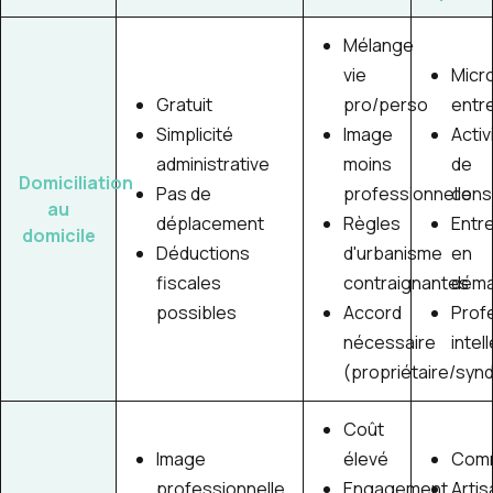
Mélange
vie
Micr
Gratuit
pro/perso
entr
Simplicité
Image
Activ
administrative
moins
de
Domiciliation
Pas de
professionnelle
conse
au
déplacement
Règles
Entr
domicile
Déductions
d'urbanisme
en
fiscales
contraignantes
déma
possibles
Accord
Prof
nécessaire
intel
(propriétaire/synd
Coût
Image
élevé
Com
professionnelle
Engagement
Arti