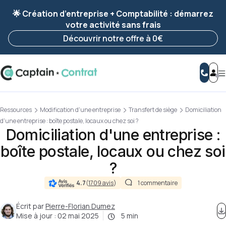
Ravis de vous revoir ! Votre démarche
a été
🌟 Création d’entreprise + Comptabilité : démarrez
enregistrée 🚀
votre activité sans frais
Reprendre ma démarche
Découvrir notre offre à 0€
Ressources
Modification d'une entreprise
Transfert de siège
Domiciliation
d'une entreprise : boîte postale, locaux ou chez soi ?
Domiciliation d'une entreprise :
boîte postale, locaux ou chez soi
?
4.7
(
1709 avis
)
1 commentaire
Écrit par
Pierre-Florian Dumez
Mise à jour :
02 mai 2025
5 min