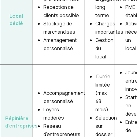
Réception de
long
PME
clients possible
terme
établ
Local
dédié
Stockage de
Charges
Activ
marchandises
importantes
néce
Aménagement
Gestion
un
personnalisé
du
local
local
Jeun
Durée
entr
limitée
inno
Accompagnement
(max
Star
personnalisé
48
en
Loyers
mois)
déve
modérés
Sélection
Pépinière
Entr
d'entreprises
Réseau
sur
de
d'entrepreneurs
dossier