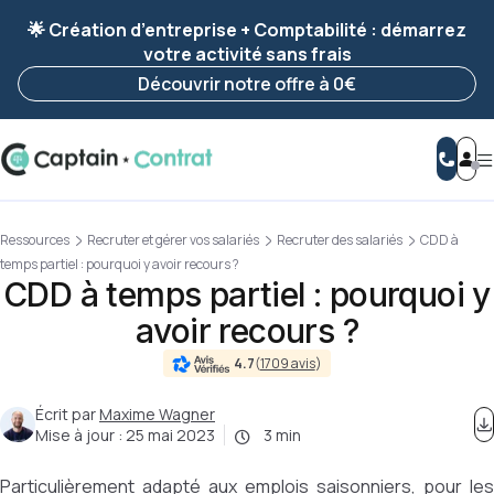
Ravis de vous revoir ! Votre démarche
a été
🌟 Création d’entreprise + Comptabilité : démarrez
enregistrée 🚀
votre activité sans frais
Reprendre ma démarche
Découvrir notre offre à 0€
Ressources
Recruter et gérer vos salariés
Recruter des salariés
CDD à
temps partiel : pourquoi y avoir recours ?
CDD à temps partiel : pourquoi y
avoir recours ?
4.7
(
1709 avis
)
Écrit par
Maxime Wagner
Mise à jour :
25 mai 2023
3 min
Particulièrement adapté aux emplois saisonniers, pour les