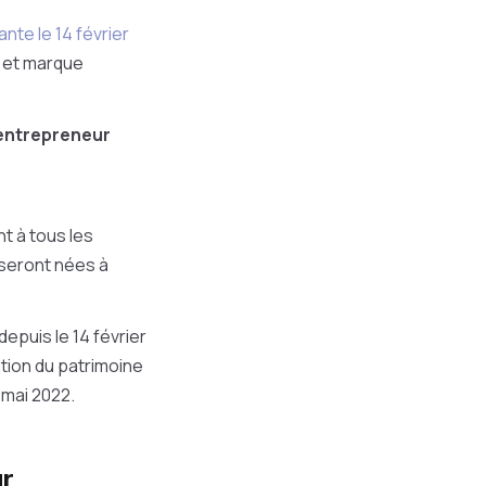
ante le 14 février
r et marque
'entrepreneur
t à tous les
 seront nées à
depuis le 14 février
ation du patrimoine
 mai 2022.
ur