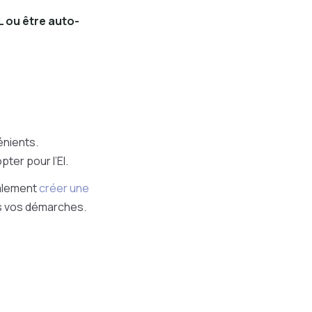
RL ou être auto-
énients.
ter pour l’EI.
nalement
créer une
s vos démarches.