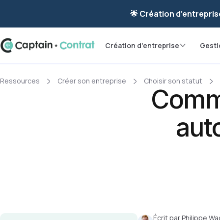
Ravis de vous re
🌟 Création d’entrepris
Création d'entreprise
Gesti
Ressources
Créer son entreprise
Choisir son statut
Comme
aut
Écrit par
Philippe Wa