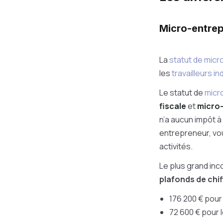
Micro-entrepr
La
statut de micr
les
travailleurs 
Le statut de
micr
fiscale
et
micro-
n’a aucun impôt à 
entrepreneur, vou
activités.
Le plus grand in
plafonds de chif
176 200 € pour
72 600 € pour 