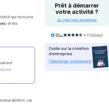
Prêt à démarrer
votre activité ?
statut qui recouvre
ses
, et les
4.7
(
1709 avis
)
Guide sur la création
d'entreprise
duel est
reprise
imoine distinct, car