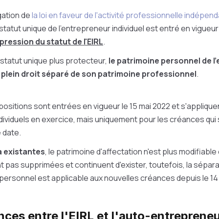
gation de
la loi en faveur de l'activité professionnelle indépend
 statut unique de l'entrepreneur individuel est entré en vigueu
ression du statut de l'EIRL
.
statut unique plus protecteur,
le patrimoine personnel de l
e plein droit séparé de son patrimoine professionnel
.
positions sont entrées en vigueur le 15 mai 2022 et s'appliquen
ividuels en exercice, mais uniquement pour les créances qui
 date.
à existantes
, le patrimoine d'affectation n'est plus modifiable 
nt pas supprimées et continuent d'exister, toutefois, la sépar
personnel est applicable aux nouvelles créances depuis le 14
nces entre l'EIRL et l'auto-entreprene