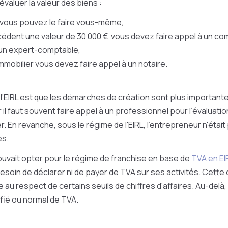
it évaluer la valeur des biens :
 vous pouvez le faire vous-même,
xcèdent une valeur de 30 000 €, vous devez faire appel à un c
un expert-comptable,
n immobilier vous devez faire appel à un notaire.
 l’EIRL est que les démarches de création sont plus importante
 il faut souvent faire appel à un professionnel pour l’évaluati
 En revanche, sous le régime de l'EIRL, l'entrepreneur n'était 
es.
uvait opter pour le régime de franchise en base de
TVA en EI
 besoin de déclarer ni de payer de TVA sur ses activités. Cette 
au respect de certains seuils de chiffres d'affaires. Au-delà, 
ifié ou normal de TVA.