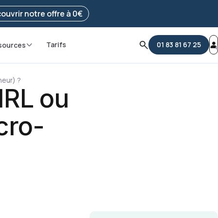
e ma démarche
ouvrir notre offre à 0€
Tarifs
01 83 81 67 25
sources
neur) ?
IRL ou
cro-