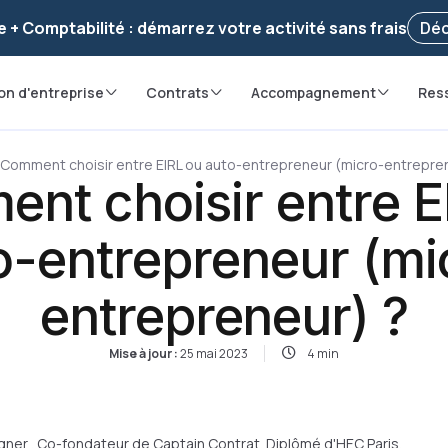
voir ! Votre démarche
a été enregistrée 🚀
Reprendr
e + Comptabilité : démarrez votre activité sans frais
Déc
on d'entreprise
Contrats
Accompagnement
Res
Comment choisir entre EIRL ou auto-entrepreneur (micro-entrepre
nt choisir entre E
o-entrepreneur (mi
entrepreneur) ?
Mise à jour :
25 mai 2023
4 min
gner
. Co-fondateur de Captain Contrat. Diplômé d'HEC Paris.