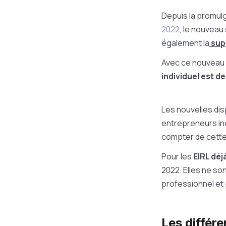
Depuis la promul
2022
, le nouveau
également la
supp
Avec ce nouveau 
individuel est d
Les nouvelles dis
entrepreneurs ind
compter de cette
Pour les
EIRL déj
2022. Elles ne so
professionnel et 
Les différe