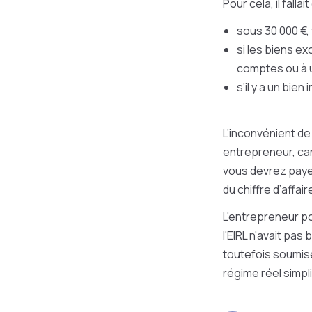
Pour cela, il falla
sous 30 000 €,
si les biens e
comptes ou à 
s’il y a un bie
L’inconvénient de
entrepreneur, car
vous devrez payer.
du chiffre d’affair
L'entrepreneur po
l'EIRL n'avait pas
toutefois soumise 
régime réel simpl