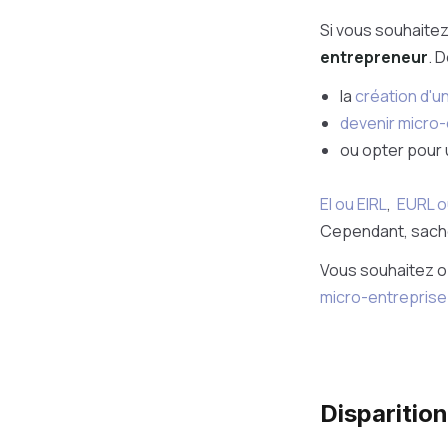
Si vous souhaitez
entrepreneur
. 
la
création d'un
devenir micro
ou opter pour 
EI ou EIRL
,
EURL o
Cependant, sachez 
Vous souhaitez o
micro-entrepris
Disparition