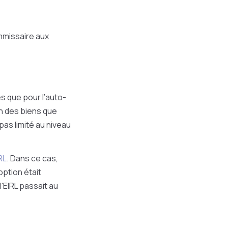
ommissaire aux
s que pour l’auto-
on des biens que
pas limité au niveau
RL
. Dans ce cas,
option était
l'EIRL passait au