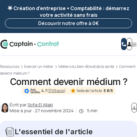
Ravis de vous revoir ! Votre démarche
a été
🌟 Création d’entreprise + Comptabilité : démarrez
enregistrée 🚀
votre activité sans frais
Reprendre ma démarche
Découvrir notre offre à 0€
Ressources
Exercer un métier
Métiers du bien-être et de la santé
Comment
devenir médium ?
Comment devenir médium ?
Note de l'article :
3.8/5
4.7
(
1709 avis
)
Écrit par
Sofia El Allaki
Mise à jour :
27 novembre 2024
5 min
L'essentiel de l'article