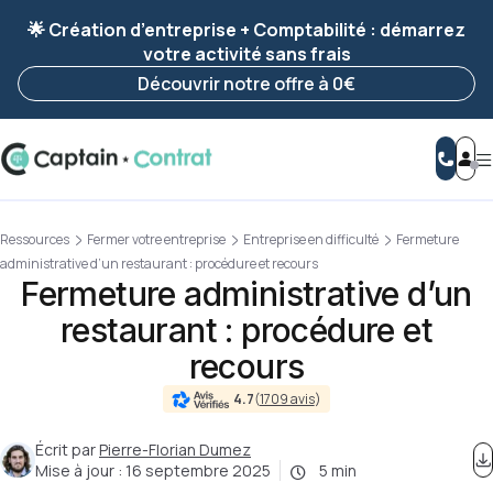
Ravis de vous revoir ! Votre démarche
a été
🌟 Création d’entreprise + Comptabilité : démarrez
enregistrée 🚀
votre activité sans frais
Reprendre ma démarche
Découvrir notre offre à 0€
Ressources
Fermer votre entreprise
Entreprise en difficulté
Fermeture
administrative d’un restaurant : procédure et recours
Fermeture administrative d’un
restaurant : procédure et
recours
4.7
(
1709 avis
)
Écrit par
Pierre-Florian Dumez
Mise à jour :
16 septembre 2025
5 min