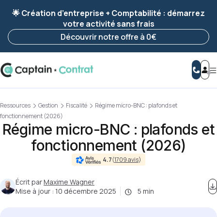
Ravis de vous revoir ! Votre démarche
a été
🌟 Création d’entreprise + Comptabilité : démarrez
enregistrée 🚀
votre activité sans frais
Reprendre ma démarche
Découvrir notre offre à 0€
Ressources
Gestion
Fiscalité
Régime micro-BNC : plafonds et
fonctionnement (2026)
Régime micro-BNC : plafonds et
fonctionnement (2026)
4.7
(
1709 avis
)
Écrit par
Maxime Wagner
Mise à jour :
10 décembre 2025
5 min