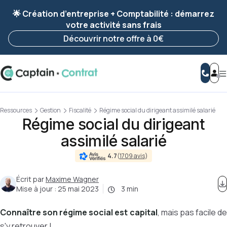
Ravis de vous revoir ! Votre démarche
a été
🌟 Création d’entreprise + Comptabilité : démarrez
enregistrée 🚀
votre activité sans frais
Reprendre ma démarche
Découvrir notre offre à 0€
Ressources
Gestion
Fiscalité
Régime social du dirigeant assimilé salarié
Régime social du dirigeant
assimilé salarié
4.7
(
1709 avis
)
Écrit par
Maxime Wagner
Mise à jour :
25 mai 2023
3 min
Connaître son régime social est capital
, mais pas facile d
s'y retrouver !