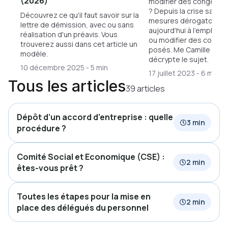
(2026)
modifier des congés p
? Depuis la crise sanita
Découvrez ce qu'il faut savoir sur la
mesures dérogatoires
lettre de démission, avec ou sans
aujourd'hui à l'employe
réalisation d'un préavis. Vous
ou modifier des congés
trouverez aussi dans cet article un
posés. Me Camille Sma
modèle.
décrypte le sujet.
10 décembre 2025
-
5 min
17 juillet 2023
-
6 min
Tous les articles
39 articles
Dépôt d’un accord d’entreprise : quelle
3 min
procédure ?
Comité Social et Economique (CSE) :
2 min
êtes-vous prêt ?
Toutes les étapes pour la mise en
2 min
place des délégués du personnel