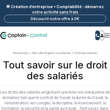
Ravis de vous revoir ! Votre démarche
a été
🌟 Création d’entreprise + Comptabilité : démarrez
enregistrée 🚀
votre activité sans frais
Reprendre ma démarche
Découvrir notre offre à 0€
Ressources
Recruter et gérer vos salariés
Droit des salariés
Tout savoir sur le droit
des salariés
Les droits des salariés englobent une liste non exhaustive de
domaines tels que le contrat de travail, la durée du travail, la
rémunération, les congés, la discipline, le licenciement, la
formation, la sécurité et la santé au travail... Retrouvez dans