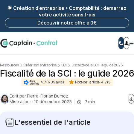
Ravis de vous revoir ! Votre démarche
a été
🌟 Création d’entreprise + Comptabilité : démarrez
enregistrée 🚀
votre activité sans frais
Reprendre ma démarche
Découvrir notre offre à 0€
Ressources
Créer son entreprise
SCI
Fiscalité de la SCI : le guide 2026
Fiscalité de la SCI : le guide 2026
Note de l'article :
4.7/5
4.7
(
1709 avis
)
Écrit par
Pierre-Florian Dumez
Mise à jour :
10 décembre 2025
7 min
L'essentiel de l'article