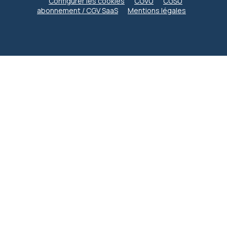
Configurer les cookies
CGVU
CGSU
abonnement / CGV SaaS
Mentions légales