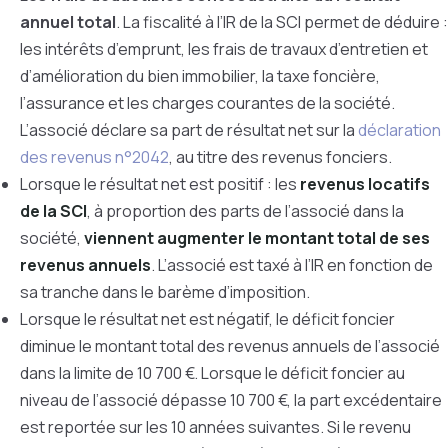
annuel total
. La fiscalité à l’IR de la SCI permet de déduire :
les intérêts d’emprunt, les frais de travaux d’entretien et
d’amélioration du bien immobilier, la taxe foncière,
l’assurance et les charges courantes de la société.
L’associé déclare sa part de résultat net sur la
déclaration
des revenus n°2042
, au titre des revenus fonciers.
Lorsque le résultat net est positif : les
revenus locatifs
de la SCI
, à proportion des parts de l’associé dans la
société,
viennent augmenter le montant total de ses
revenus annuels
. L’associé est taxé à l’IR en fonction de
sa tranche dans le barème d’imposition.
Lorsque le résultat net est négatif, le déficit foncier
diminue le montant total des revenus annuels de l’associé
dans la limite de 10 700 €. Lorsque le déficit foncier au
niveau de l’associé dépasse 10 700 €, la part excédentaire
est reportée sur les 10 années suivantes. Si le revenu