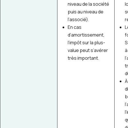
niveau de la société
l
puis au niveau de
s
l’associé).
r
En cas
L
d’amortissement,
f
l’impôt sur la plus-
S
value
peut s’avérer
à
très important.
l
t
d
À
d
b
l
l
q
d