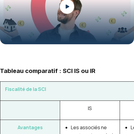
Play
Tableau comparatif : SCI IS ou IR
Fiscalité de la SCI
IS
Avantages
Les associés ne
L