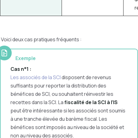
r
Voici deux cas pratiques fréquents :
Exemple
Cas n°1 :
Les associés de la SCI
disposent de revenus
suffisants pour reporter la distribution des
bénéfices de SCI, ou souhaitent réinvestir les
recettes dans la SCI. La
fiscalité de la SCI à l’IS
peut être intéressante si les associés sont soumis
à une tranche élevée du barème fiscal. Les
bénéfices sont imposés au niveau de la société et
non au niveau des associés.