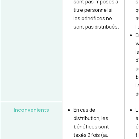
sont pas imposés à
s
titre personnel si
q
les bénéfices ne
a
sont pas distribués.
l
E
v
l
d
a
b
l’
d
Inconvénients
En cas de
L
distribution, les
à
bénéfices sont
é
taxés 2 fois (au
f