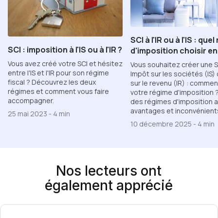
SCI à l'IR ou à l'IS : que
SCI : imposition à l'IS ou à l'IR ?
d'imposition choisir en
Vous avez créé votre SCI et hésitez
Vous souhaitez créer une S
entre l'IS et l'IR pour son régime
Impôt sur les sociétés (IS)
fiscal ? Découvrez les deux
sur le revenu (IR) : commen
régimes et comment vous faire
votre régime d'imposition 
accompagner.
des régimes d'imposition 
avantages et inconvénient
25 mai 2023
-
4 min
10 décembre 2025
-
4 min
Nos lecteurs ont
également apprécié