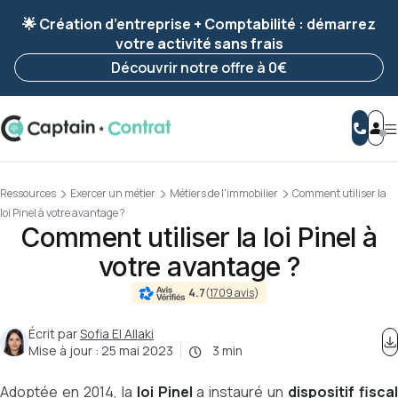
Ravis de vous revoir ! Votre démarche
a été
🌟 Création d’entreprise + Comptabilité : démarrez
enregistrée 🚀
votre activité sans frais
Reprendre ma démarche
Découvrir notre offre à 0€
Ressources
Exercer un métier
Métiers de l'immobilier
Comment utiliser la
loi Pinel à votre avantage ?
Comment utiliser la loi Pinel à
votre avantage ?
4.7
(
1709 avis
)
Écrit par
Sofia El Allaki
Mise à jour :
25 mai 2023
3 min
Adoptée en 2014, la
loi Pinel
a instauré un
dispositif fisca